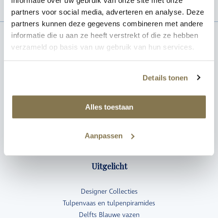
informatie over uw gebruik van onze site met onze
partners voor social media, adverteren en analyse. Deze
partners kunnen deze gegevens combineren met andere
informatie die u aan ze heeft verstrekt of die ze hebben
verzameld op basis van uw gebruik van hun services.
Klantenservice
Details tonen
Veel gestelde vragen/ FAQ
Veilig bestellen
Verzenden & retourneren
Alles toestaan
Verkooppunten
Jaarcodes & merktekens
Aanpassen
Royal Delft Nieuwsbrief
Uitgelicht
Designer Collecties
Tulpenvaas en tulpenpiramides
Delfts Blauwe vazen