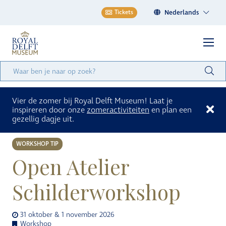
Nederlands
Tickets
Vier de zomer bij Royal Delft Museum! Laat je
inspireren door onze
zomeractiviteiten
en plan een
gezellig dagje uit.
WORKSHOP TIP
Open Atelier
Schilderworkshop
31 oktober & 1 november 2026
Workshop