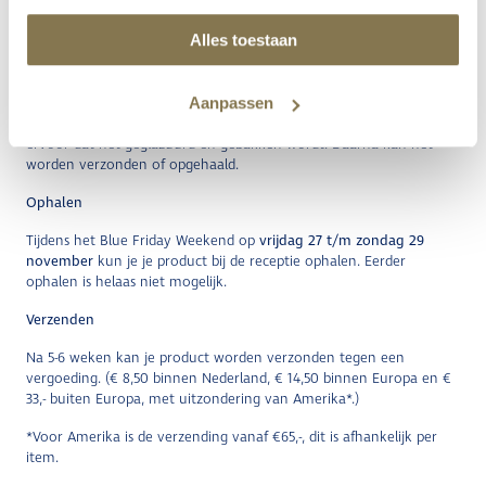
Verzendingen
Alles toestaan
Klaar met schilderen? We kunnen verzenden of je kunt het
ophalen!
Aanpassen
Zodra je tevreden bent met je beschilderde product, zorgen wij
ervoor dat het geglazuurd en gebakken wordt. Daarna kan het
worden verzonden of opgehaald.
Ophalen
Tijdens het Blue Friday Weekend op
vrijdag 27 t/m
zondag 29
november
kun je je product bij de receptie ophalen. Eerder
ophalen is helaas niet mogelijk.
Verzenden
Na 5-6 weken kan je product worden verzonden tegen een
vergoeding. (€ 8,50 binnen Nederland, € 14,50 binnen Europa en €
33,- buiten Europa, met uitzondering van Amerika*.)
*Voor Amerika is de verzending vanaf €65,-, dit is afhankelijk per
item.