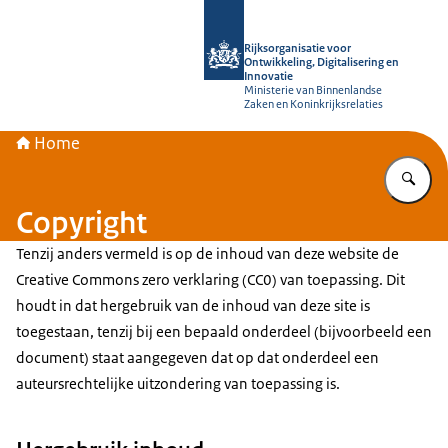
Naar de homepage van Rijksorganisati
Rijksorganisatie voor
Ontwikkeling, Digitalisering en
Innovatie
Ministerie van Binnenlandse
Zaken en Koninkrijksrelaties
Home
Vu
Copyright
Tenzij anders vermeld is op de inhoud van deze website de
Creative Commons zero verklaring (CC0) van toepassing. Dit
houdt in dat hergebruik van de inhoud van deze site is
toegestaan, tenzij bij een bepaald onderdeel (bijvoorbeeld een
document) staat aangegeven dat op dat onderdeel een
auteursrechtelijke uitzondering van toepassing is.