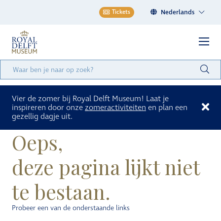
Nederlands
Tickets
Vier de zomer bij Royal Delft Museum! Laat je
inspireren door onze
zomeractiviteiten
en plan een
gezellig dagje uit.
Oeps,
deze pagina lijkt niet
te bestaan.
Probeer een van de onderstaande links