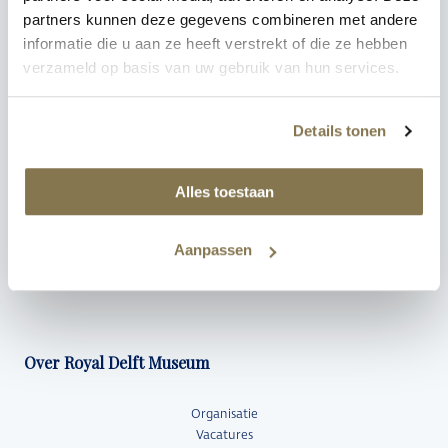
Boek tickets
partners kunnen deze gegevens combineren met andere
informatie die u aan ze heeft verstrekt of die ze hebben
verzameld op basis van uw gebruik van hun services.
Ontdek onze collectie & ambacht
Details tonen
Vaste collectie
Ons ambacht
Alles toestaan
Tentoonstellingen
Merktekens & jaarcodes
Aanpassen
Uw Delfts Blauw
Over Royal Delft Museum
Organisatie
Vacatures