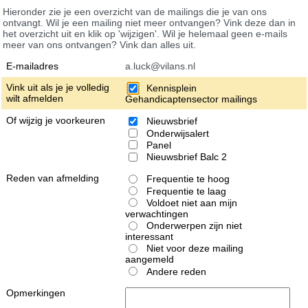
Hieronder zie je een overzicht van de mailings die je van ons
ontvangt. Wil je een mailing niet meer ontvangen? Vink deze dan in
het overzicht uit en klik op 'wijzigen'. Wil je helemaal geen e-mails
meer van ons ontvangen? Vink dan alles uit.
E-mailadres
a.luck@vilans.nl
Vink uit als je je volledig
Kennisplein
wilt afmelden
Gehandicaptensector mailings
Of wijzig je voorkeuren
Nieuwsbrief
Onderwijsalert
Panel
Nieuwsbrief Balc 2
Reden van afmelding
Frequentie te hoog
Frequentie te laag
Voldoet niet aan mijn
verwachtingen
Onderwerpen zijn niet
interessant
Niet voor deze mailing
aangemeld
Andere reden
Opmerkingen