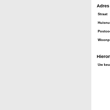
Adres
Straat
Huisn
Postco
Woonpl
Hiero
Uw keu