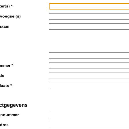
ter(s)
*
voegsel(s)
naam
ummer
*
de
aats
*
ctgegevens
onnummer
adres