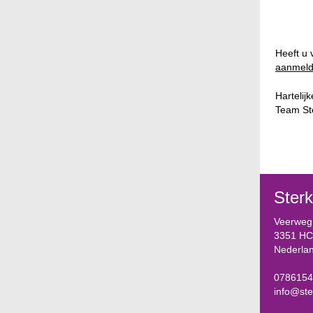
Heeft u
aanmeld
Hartelijk
Team St
Ster
Veerweg
3351 HC
Nederla
0786154
info@st