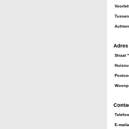
Voorlet
Tussen
Achter
Adres
Straat
*
Huisn
Postco
Woonpl
Conta
Telefo
E-mail