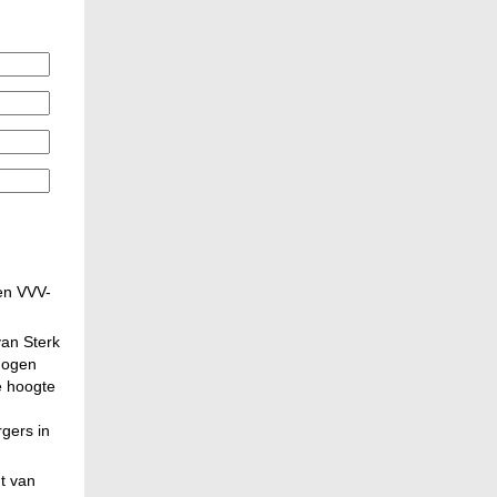
en VVV-
 van Sterk
mogen
e hoogte
gers in
t van