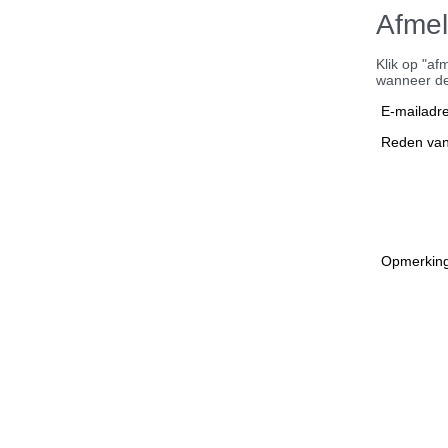
Afme
Klik op "af
wanneer de
E-mailadr
Reden van
Opmerkin