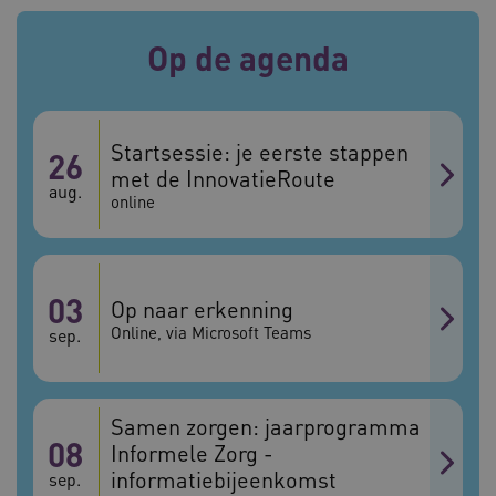
Op de agenda
ARRAffinitySameSite
Sessie
Microsoft
Corporation
.vilans.nl
Startsessie: je eerste stappen
26
met de InnovatieRoute
aug.
online
CookieScriptConsent
11 maand
CookieScript
4 weke
www.vilans.nl
03
Op naar erkenning
Online, via Microsoft Teams
sep.
Samen zorgen: jaarprogramma
08
Informele Zorg -
FPLC
.vilans.nl
20 uur
informatiebijeenkomst
sep.