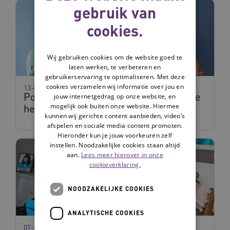
gebruik van
cookies.
Wij gebruiken cookies om de website goed te
laten werken, te verbeteren en
gebruikerservaring te optimaliseren. Met deze
cookies verzamelen wij informatie over jou en
13-07-2026
Podcast: hoe zet je als zorgorganisatie
jouw internetgedrag op onze website, en
mogelijk ook buiten onze website. Hiermee
het leven meer centraal?
kunnen wij gerichte content aanbieden, video’s
afspelen en sociale media content promoten.
Hieronder kun je jouw voorkeuren zelf
instellen. Noodzakelijke cookies staan altijd
aan.
Lees meer hierover in onze
cookieverklaring.
NOODZAKELIJKE COOKIES
ANALYTISCHE COOKIES
07-07-2026