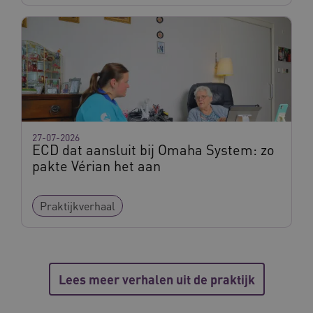
BCSessionID
vilans.blueconic.net
11 maand
4 weke
27-07-2026
ECD dat aansluit bij Omaha System: zo
pakte Vérian het aan
Praktijkverhaal
ARRAffinity
Sessie
Microsoft
Corporation
.vilans.nl
Lees meer verhalen uit de praktijk