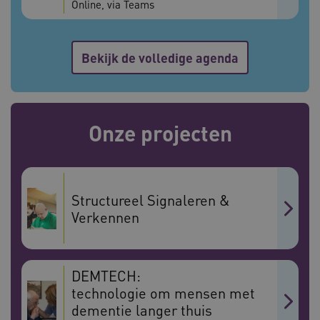
Online, via Teams
Bekijk de volledige agenda
Onze projecten
ASLBSA
www.vilans.nl
Sessie
Structureel Signaleren &
Verkennen
DEMTECH:
technologie om mensen met
ASLBSACORS
www.vilans.nl
Sessie
dementie langer thuis