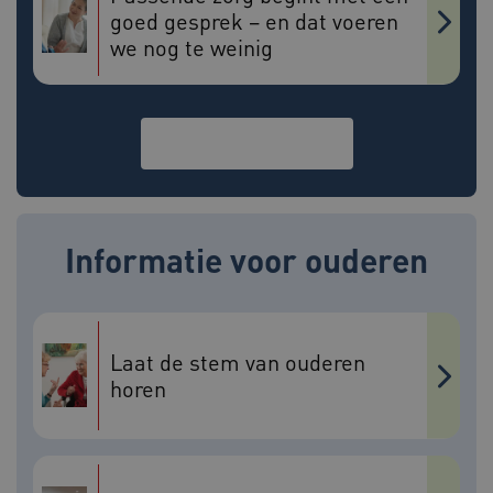
goed gesprek – en dat voeren
x-ms-routing-name
59 minut
Microsoft
we nog te weinig
55 second
.www.beteroud.nl
Bekijk alle verhalen
UMB_SESSION
www.beteroud.nl
Sessie
Informatie voor ouderen
VISITOR_PRIVACY_METADATA
5 maande
YouTube
weken
.youtube.com
Laat de stem van ouderen
horen
ARRAffinity
Sessie