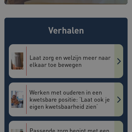
Deze functionele en technische cookies zorgen
ervoor dat de website werkt. Deze cookies
worden altijd geplaatst en maken geen inbreuk
op uw privacy.
Verhalen
Naam
Provider
/
Domein
Vervalda
BCSessionID
vilans.blueconic.net
1 jaar 1
maand
Laat zorg en welzijn meer naar
elkaar toe bewegen
AWSALBCORS
1 week
Amazon.com Inc.
vilans.blueconic.net
Werken met ouderen in een
kwetsbare positie: ‘Laat ook je
eigen kwetsbaarheid zien’
Google Privacy Policy
__Secure-ROLLOUT_TOKEN
.youtube.com
5 maande
Passende zorg begint met een
weken