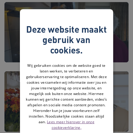
Deze website maakt
Zelfstandig wonen
gebruik van
cookies.
Wij gebruiken cookies om de website goed te
laten werken, te verbeteren en
gebruikerservaring te optimaliseren. Met deze
cookies verzamelen wij informatie over jou en
jouw internetgedrag op onze website, en
mogelijk ook buiten onze website. Hiermee
Hulp bij digitale zaken
kunnen wij gerichte content aanbieden, video’s
afspelen en sociale media content promoten.
Hieronder kun je jouw voorkeuren zelf
instellen. Noodzakelijke cookies staan altijd
aan.
Lees meer hierover in onze
cookieverklaring.