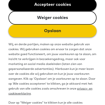
Accepteer cookies
Weiger cookies
Weiger cookies
Opslaan
Wij, en derde partijen, maken op onze website gebruik van
cookies. Wij gebruiken cookies om ervoor te zorgen dat onze
Gemeente
website goed functioneert, om jouw voorkeuren op te slaan, om
inzicht te verkrijgen in bezoekersgedrag, maar ook voor
Als gemeente aan de slag met
marketing en social media doeleinden (laten zien van
basisvaardigheden? Daar komt veel bij
gepersonaliseerde advertenties). Hierboven kun je meer lezen
over de cookies die wij gebruiken en kun je jouw voorkeuren
kijken. Alle informatie hebben we hier
aangeven. Klik op ‘Opslaan’ om je voorkeuren op te slaan. Door
op een plek verzameld.
op ‘Alle cookies accepteren’ te klikken, ga je akkoord met het
gebruik van alle cookies zoals omschreven in onze
privacy- en
cookieverklaring
.
Lees meer
Door op “Weiger cookies” te klikken kun je alle cookies