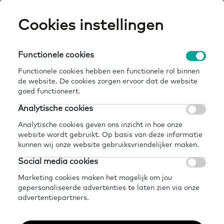
Skip
Cookies instellingen
Expertisepun
Zo
to
main
U
content
Functionele cookies
Functionele cookies hebben een functionele rol binnen
de website. De cookies zorgen ervoor dat de website
Kennis en inspiratie om
goed functioneert.
samen te werken aan
Analytische cookies
basisvaardigheden
Analytische cookies geven ons inzicht in hoe onze
website wordt gebruikt. Op basis van deze informatie
kunnen wij onze website gebruiksvriendelijker maken.
Ga naar onze kennisbank
Social media cookies
Marketing cookies maken het mogelijk om jou
gepersonaliseerde advertenties te laten zien via onze
advertentiepartners.