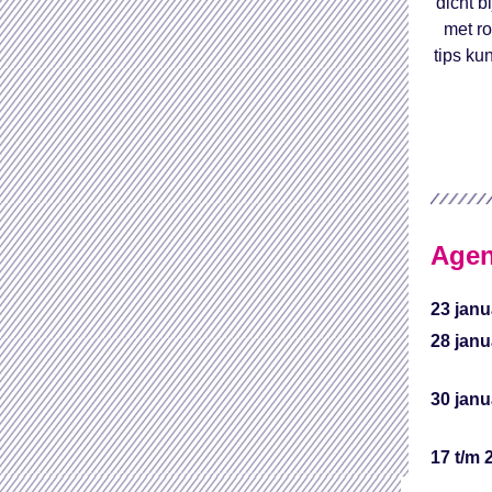
dicht b
met ro
tips ku
Age
23 janu
28 janu
30 janu
17 t/m 