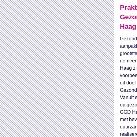
Prakt
Gezo
Haag
Gezondh
aanpakk
grootst
gemeent
Haag zi
voorbee
dit doe
Gezond
Vanuit 
op gezo
GGD Ha
met bew
duurzam
realiser