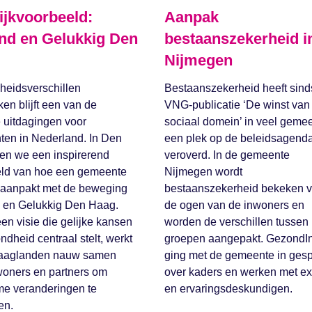
ijkvoorbeeld:
Aanpak
nd en Gelukkig Den
bestaanszekerheid i
Nijmegen
eidsverschillen
Bestaanszekerheid heeft sind
en blijft een van de
VNG-publicatie ‘De winst van
e uitdagingen voor
sociaal domein’ in veel geme
en in Nederland. In Den
een plek op de beleidsagend
en we een inspirerend
veroverd. In de gemeente
ld van hoe een gemeente
Nijmegen wordt
l aanpakt met de beweging
bestaanszekerheid bekeken v
 en Gelukkig Den Haag.
de ogen van de inwoners en
een visie die gelijke kansen
worden de verschillen tussen
ndheid centraal stelt, werkt
groepen aangepakt. GezondI
aglanden nauw samen
ging met de gemeente in ges
oners en partners om
over kaders en werken met ex
e veranderingen te
en ervaringsdeskundigen.
en.