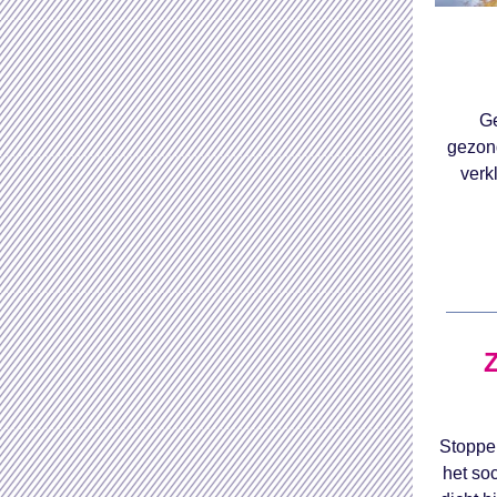
Ge
gezond
verk
Z
Stoppen
het so