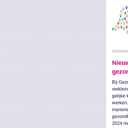
Nieuw
gezo
Bij Gez
verklei
gelijke
werken.
maniere
gezondh
2024 mo