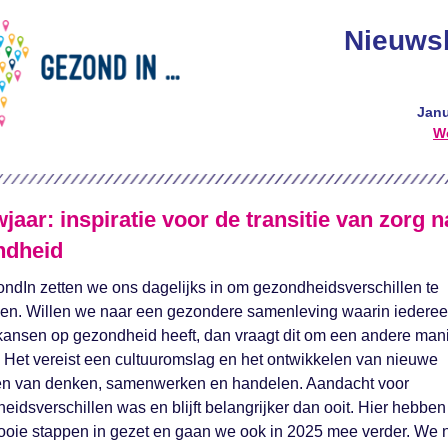
Nieuwsb
Janu
W
jaar: inspiratie voor de transitie van zorg n
ndheid
ondIn zetten we ons dagelijks in om gezondheidsverschillen te
nen. Willen we naar een gezondere samenleving waarin iedere
 kansen op gezondheid heeft, dan vraagt dit om een andere man
 Het vereist een cultuuromslag en het ontwikkelen van nieuwe
n van denken, samenwerken en handelen. Aandacht voor
eidsverschillen was en blijft belangrijker dan ooit. Hier hebben
oie stappen in gezet en gaan we ook in 2025 mee verder. We