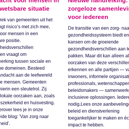
acht voor mensen in
Nieuwe handreiking:
wetsbare situatie
zorgeloze samenlev
voor iedereen
trek van gemeenten uit het
gt risico’s met zich mee,
De transitie van een zorg- na
voor mensen in een
gezondheidssysteem biedt e
re positie.
kansen om de groeiende
eidsverschillen
gezondheidsverschillen aan t
nen vraagt om
pakken. Maar dit kan alleen a
rking tussen sociale en
oorzaken van deze verschille
he domeinen. Besteed
erkennen en alle partijen — v
ndacht aan de leefwereld
inwoners, informele organisat
ze mensen. Gemeenten
professionals, wetenschapper
ierin een sleutelrol. Zij
beleidsmakers — samenwerk
lokale oorzaken aan, zoals
inclusieve oplossingen. Ieder
szekerheid en huisvesting.
nodig.Lees onze aanbevelin
erover lees je in onze
beleid en dienstverlening
eide blog: 'Van zorg naar
toegankelijker te maken en éc
eid'.
impact te hebben.