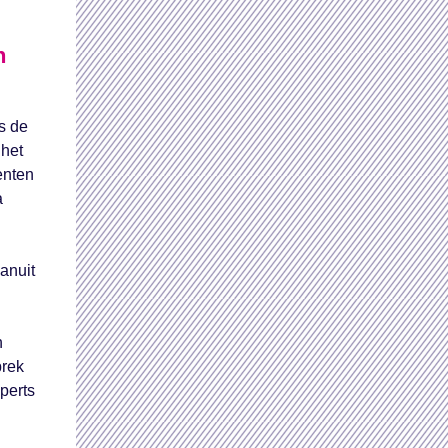
n
s de
 het
enten
a
anuit
n
prek
perts