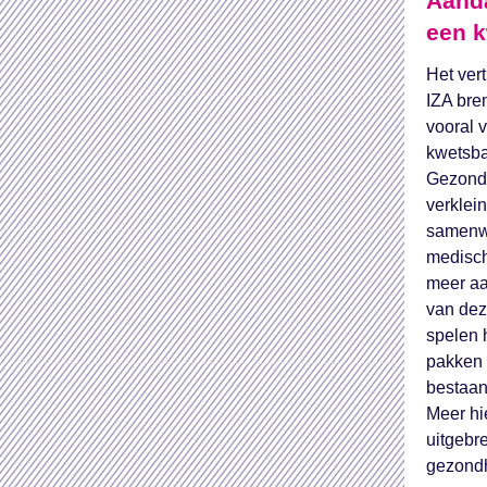
Aand
een k
Het ver
IZA bren
vooral 
kwetsba
Gezondh
verklei
samenwe
medisc
meer aa
van de
spelen h
pakken 
bestaan
Meer hi
uitgebr
gezondh