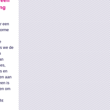
 een
ing
ar een
norme
e
ls we de
n
an
ies,
s en
en aan
een is
gen om
ht