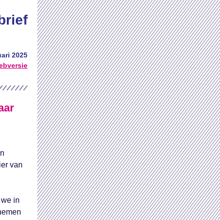
rief
ari 2025
ebversie
aar
en
ier van
 we in
 nemen