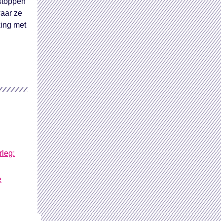
 stoppen
waar ze
king met
rleg:
e