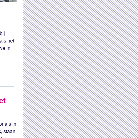
bij
als het
we in
et
onals in
, staan