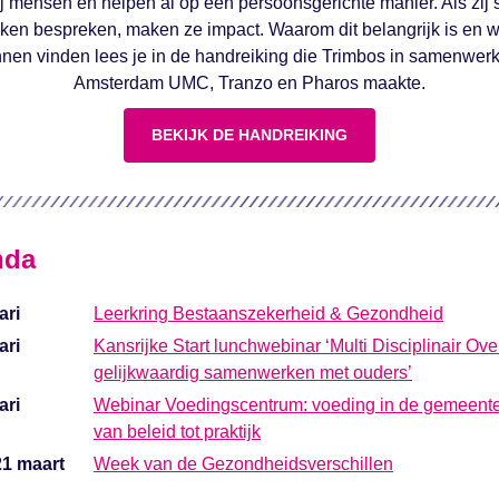
ij mensen en helpen al op een persoonsgerichte manier. Als zij
ken bespreken, maken ze impact. Waarom dit belangrijk is en 
nnen vinden lees je in de handreiking die Trimbos in samenwer
Amsterdam UMC, Tranzo en Pharos maakte.
BEKIJK DE HANDREIKING
nda
ari
Leerkring Bestaanszekerheid & Gezondheid
ari
Kansrijke Start lunchwebinar ‘Multi Disciplinair Ove
gelijkwaardig samenwerken met ouders’
ari
Webinar Voedingscentrum: voeding in de gemeent
van beleid tot praktijk
21 maart
Week van de Gezondheidsverschillen