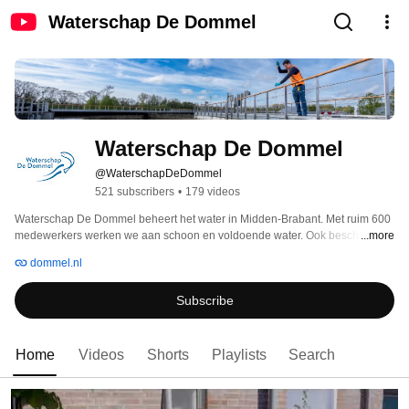
Waterschap De Dommel
Waterschap De Dommel
@WaterschapDeDommel
521 subscribers
•
179 videos
Waterschap De Dommel beheert het water in Midden-Brabant. Met ruim 600 
medewerkers werken we aan schoon en voldoende water. Ook beschermen 
...more
we in ons gebied tegen wateroverlast. Dat doen we door het 
dommel.nl
(grond)waterpeil te beheren, rioolwater te zuiveren en te zorgen voor schoon 
water in beken en sloten. Zo kun je prettig wonen, werken en recreëren. 
Subscribe
Home
Videos
Shorts
Playlists
Search