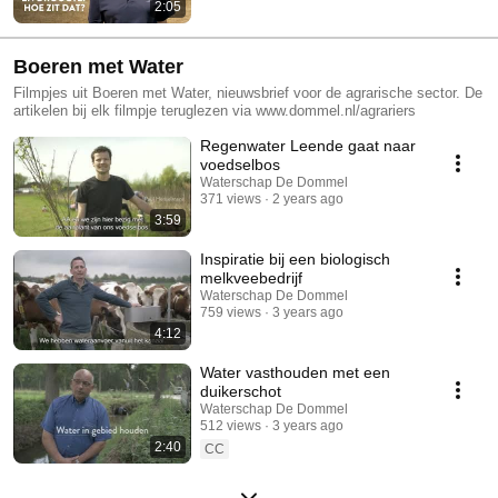
2:05
Boeren met Water
Filmpjes uit Boeren met Water, nieuwsbrief voor de agrarische sector. De
artikelen bij elk filmpje teruglezen via www.dommel.nl/agrariers
Regenwater Leende gaat naar
voedselbos
Waterschap De Dommel
371 views
2 years ago
3:59
Inspiratie bij een biologisch
melkveebedrijf
Waterschap De Dommel
759 views
3 years ago
4:12
Water vasthouden met een
duikerschot
Waterschap De Dommel
512 views
3 years ago
2:40
CC