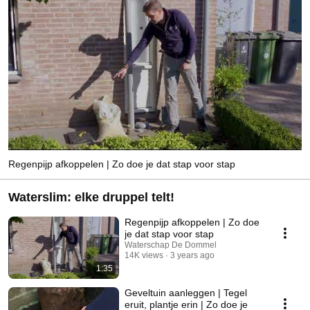
Regenpijp afkoppelen | Zo doe je dat stap voor stap
Waterslim: elke druppel telt!
Regenpijp afkoppelen | Zo doe
je dat stap voor stap
Waterschap De Dommel
14K views
3 years ago
1:35
Geveltuin aanleggen | Tegel
eruit, plantje erin | Zo doe je