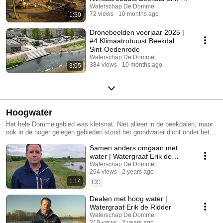
Oedenrode
Waterschap De Dommel
72 views
10 months ago
1:50
Dronebeelden voorjaar 2025 |
#4 Klimaatrobuust Beekdal
Sint-Oedenrode
Waterschap De Dommel
384 views
10 months ago
3:05
Hoogwater
Het hele Dommelgebied was kletsnat. Niet alleen in de beekdalen, maar
ook in de hoger gelegen gebieden stond het grondwater dicht onder het
maaiveld en soms erop.
Samen anders omgaan met
water | Watergraaf Erik de
Ridder
Waterschap De Dommel
264 views
2 years ago
1:14
CC
Dealen met hoog water |
Watergraaf Erik de Ridder
Waterschap De Dommel
319 views
2 years ago