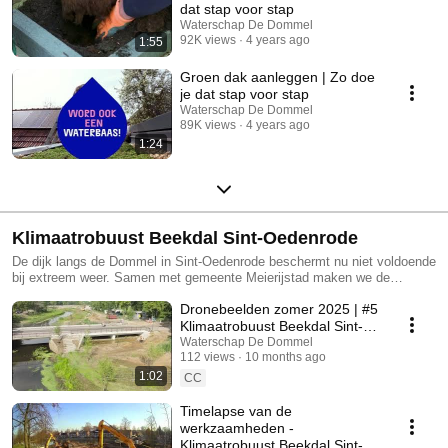
dat stap voor stap
Waterschap De Dommel
92K views
4 years ago
1:55
Groen dak aanleggen | Zo doe
je dat stap voor stap
Waterschap De Dommel
89K views
4 years ago
1:24
Klimaatrobuust Beekdal Sint-Oedenrode
De dijk langs de Dommel in Sint-Oedenrode beschermt nu niet voldoende
bij extreem weer. Samen met gemeente Meierijstad maken we de
Dommel klimaatbestendig.
Dronebeelden zomer 2025 | #5
Klimaatrobuust Beekdal Sint-
Oedenrode
Waterschap De Dommel
112 views
10 months ago
1:02
CC
Timelapse van de
werkzaamheden -
Klimaatrobuust Beekdal Sint-