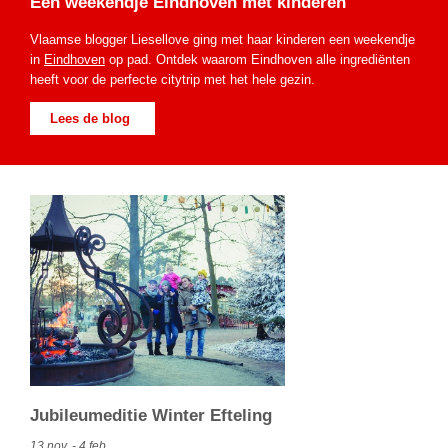
Een weekendje Eindhoven met kinderen
Vlaamse blogger Liesellove
ging met haar kinderen een weekendje
in
Eindhoven
op pad. Ontdek waarom Eindhoven alle ingrediënten
heeft voor de perfecte citytrip met het hele gezin.
Lees de blog
Jubileumeditie Winter Efteling
13 nov. - 4 feb.