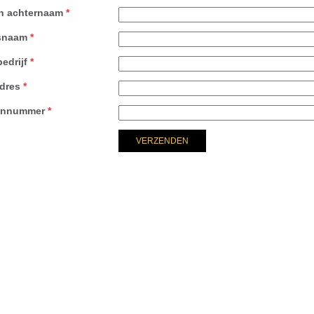
en achternaam
*
fsnaam
*
bedrijf
*
dres
*
onnummer
*