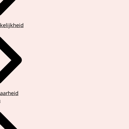
kelijkheid
aarheid
n