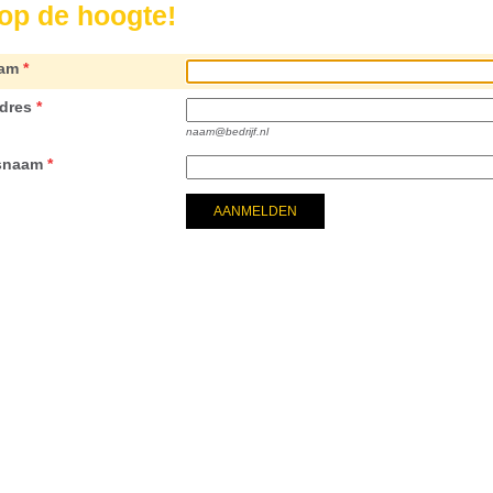
f op de hoogte!
am
*
dres
*
naam@bedrijf.nl
fsnaam
*