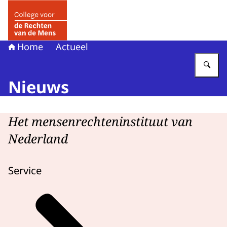
Naar de homepage van College voor de Rechten van de 
Home
Actueel
Vu
Nieuws
Het mensenrechteninstituut van
Nederland
Service