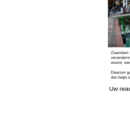
Zaandam ve
veranderin
woont, wer
Daarom ga
dat helpt
Uw reac