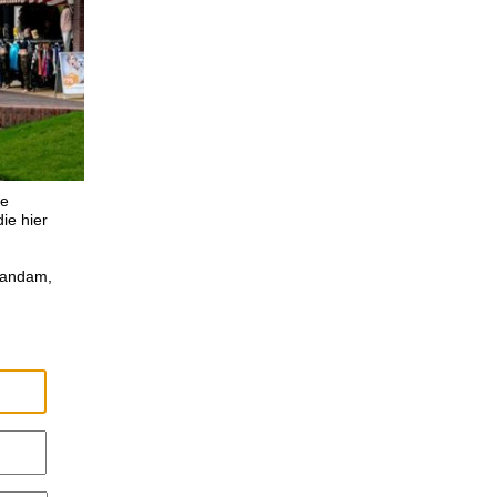
ze
ie hier
aandam,