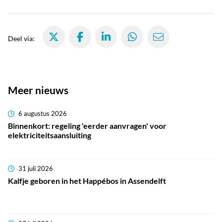
Deel via X, opent in nieuw tabblad
Deel via Facebook, opent in nieuw tabbla
Deel via LinkedIn, opent in nieuw
Deel via WhatsApp, open
Deel via Mail, 
Deel via:
Meer nieuws
6 augustus 2026
Binnenkort: regeling 'eerder aanvragen' voor
elektriciteitsaansluiting
31 juli 2026
Kalfje geboren in het Happébos in Assendelft