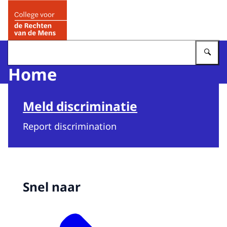
Naar de homepage van College voor de Rechten van de 
Vu
Home
Meld discriminatie
Report discrimination
Snel naar