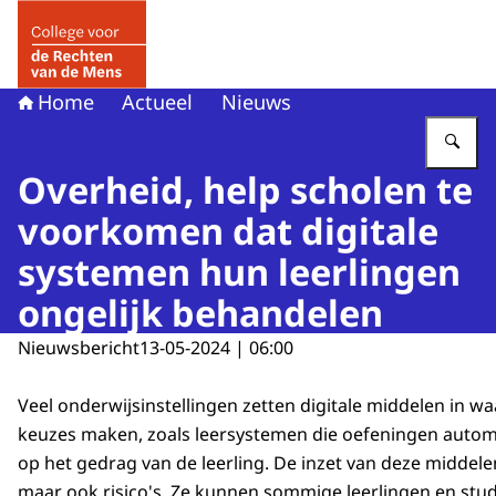
Naar de homepage van College voor de Rechten van de 
Home
Actueel
Nieuws
Vu
Overheid, help scholen te
voorkomen dat digitale
systemen hun leerlingen
ongelijk behandelen
Nieuwsbericht
13-05-2024 | 06:00
Veel onderwijsinstellingen zetten digitale middelen in wa
keuzes maken, zoals leersystemen die oefeningen auto
op het gedrag van de leerling. De inzet van deze middele
maar ook risico's. Ze kunnen sommige leerlingen en stu