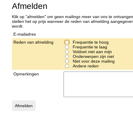
Afmelden
Klik op "afmelden" om geen mailings meer van ons te ontvangen
stellen het op prijs wanneer de reden van afmelding aangegeve
wordt.
E-mailadres
Reden van afmelding
Frequentie te hoog
Frequentie te laag
Voldoet niet aan mijn
verwachtingen
Onderwerpen zijn niet
interessant
Niet voor deze mailing
aangemeld
Andere reden
Opmerkingen