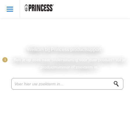
Welkom
Dutch
Inloggen
Welkom bij Princess productsupport
Princess producten
i
Ben je op zoek naar ondersteuning voor jouw product? Vul je
productnummer of zoekterm in.
Princess onderdelen & accessoires
Recepten
Promoties
Klantenservice