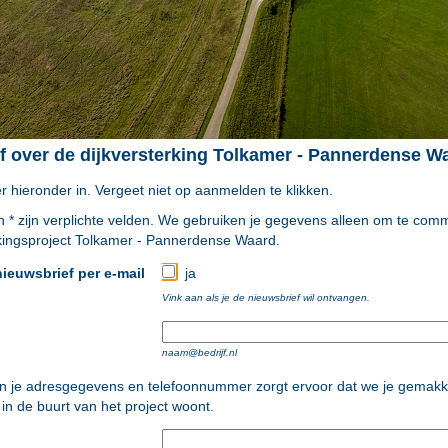
f over de dijkversterking Tolkamer - Pannerdense W
er hieronder in. Vergeet niet op aanmelden te klikken.
 * zijn verplichte velden. We gebruiken je gegevens alleen om te com
rkingsproject Tolkamer - Pannerdense Waard.
 nieuwsbrief per e-mail
ja
Vink aan als je de nieuwsbrief wil ontvangen.
naam@bedrijf.nl
an je adresgegevens en telefoonnummer zorgt ervoor dat we je gemakk
 in de buurt van het project woont.