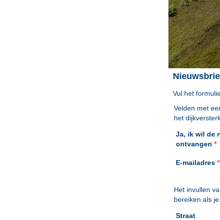
Nieuwsbrie
Vul het formuli
Velden met een
het dijkverste
Ja, ik wil de
ontvangen
*
E-mailadres
*
Het invullen v
bereiken als je
Straat