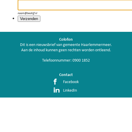
naam@bedrijf.nl
Colofon
Dit is een nieuwsbrief van gemeente Haarlemmermeer.
Aan de inhoud kunnen geen rechten worden ontleend.
Telefoonnummer:
0900 1852
Contact
Facebook
LinkedIn