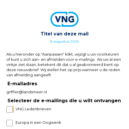
Titel van deze mail
8 augustus 2026
Als u hieronder op "Aanpassen" klikt, wijzigt u uw voorkeuren
of kunt u zich aan- en afmelden voor e-mailings. Als uw al een
vinkje ziet staan, betekent dit dat u al geabonneerd bent op
deze nieuwsbrief. Wij stellen het op prijs wanneer u de reden
van afmelding aangeeft.
E-mailadres
griffier@landsmeer.nl
Selecteer de e-mailings die u wilt ontvangen
VNG Ledenbrieven
Europa in een Oogwenk