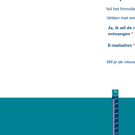
Vul het formuli
Velden met een 
Ja, ik wil de
ontvangen
*
E-mailadres
*
Wil je de nieu