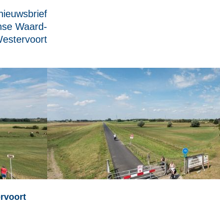
ieuwsbrief
nse Waard-
estervoort
rvoort