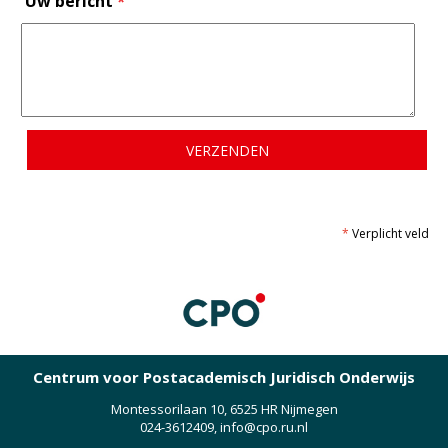
Uw bericht
*
*
Verplicht veld
Centrum voor Postacademisch Juridisch Onderwijs
Montessorilaan 10, 6525 HR Nijmegen
024-3612409
,
info@cpo.ru.nl