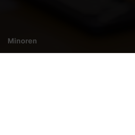
Minoren
Studeren aan HKU
Bekijk het aanbod
Het werk van HKU
Laat je inspireren
Onderzoek en Innovatie