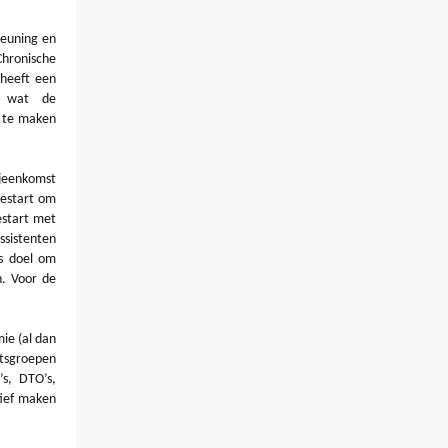
teuning en
Chronische
heeft een
, wat de
t te maken
eenkomst
gestart om
start met
ssistenten
s doel om
n. Voor de
ie (al dan
etsgroepen
s, DTO’s,
tief maken