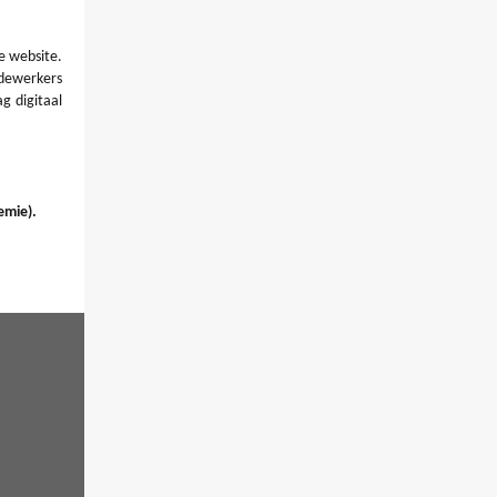
e website.
ewerkers
g digitaal
emie).