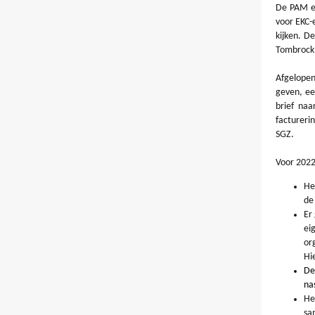
De PAM en
voor EKC-
kijken. D
Tombrock v
Afgelopen
geven, ee
brief naa
factureri
SGZ.
Voor 2022
He
de
Er
ei
or
Hi
De
na
He
sa