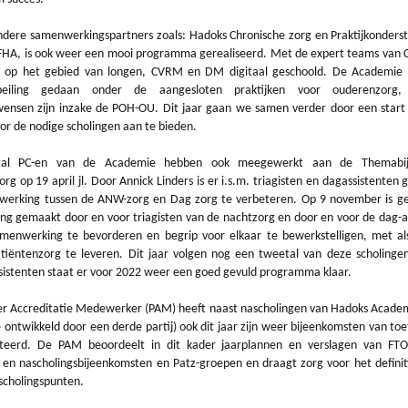
dere samenwerkingspartners zoals: Hadoks Chronische zorg en Praktijkonders
 FHA, is ook weer een mooi programma gerealiseerd. Met de expert teams van 
er op het gebied van longen, CVRM en DM digitaal geschoold. De Academie 
epeiling gedaan onder de aangesloten praktijken voor ouderenzorg
wensen zijn inzake de POH-OU. Dit jaar gaan we samen verder door een star
or de nodige scholingen aan te bieden.
tal PC-en van de Academie hebben ook meegewerkt aan de Themabij
g op 19 april jl. Door Annick Linders is er i.s.m. triagisten en dagassistenten 
erking tussen de ANW-zorg en Dag zorg te verbeteren. Op 9 november is ge
ing gemaakt door en voor triagisten van de nachtzorg en door en voor de dag-a
enwerking te bevorderen en begrip voor elkaar te bewerkstelligen, met al
tiëntenzorg te leveren. Dit jaar volgen nog een tweetal van deze scholinge
sistenten staat er voor 2022 weer een goed gevuld programma klaar.
er Accreditatie Medewerker (PAM) heeft naast nascholingen van Hadoks Academ
 ontwikkeld door een derde partij) ook dit jaar zijn weer bijeenkomsten van to
iteerd. De PAM beoordeelt in dit kader jaarplannen en verslagen van FTO’
e- en nascholingsbijeenkomsten en Patz-groepen en draagt zorg voor het defini
scholingspunten.