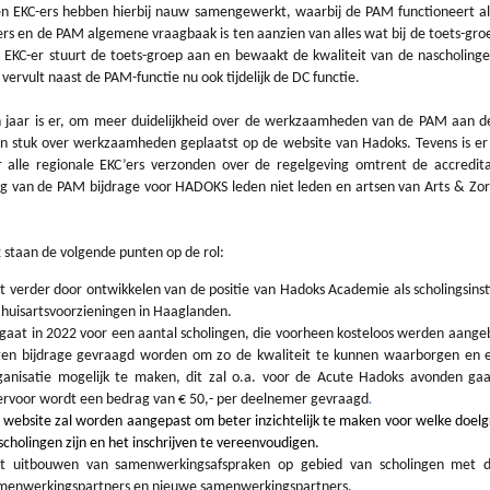
 EKC-ers hebben hierbij nauw samengewerkt, waarbij de PAM functioneert al
ers en de PAM algemene vraagbaak is ten aanzien van alles wat bij de toets-gr
e EKC-er stuurt de toets-groep aan en bewaakt de kwaliteit van de nascholing
ervult naast de PAM-functie nu ook tijdelijk de DC functie.
 jaar is er, om meer duidelijkheid over de werkzaamheden van de PAM aan d
n stuk over werkzaamheden geplaatst op de website van Hadoks. Tevens is e
r alle regionale EKC’ers verzonden over de regelgeving omtrent de accredit
ng van de PAM bijdrage voor HADOKS leden niet leden en artsen van Arts & Zo
 staan de volgende punten op de rol:
t verder door ontwikkelen van de positie van Hadoks Academie als scholingsinst
 huisartsvoorzieningen in Haaglanden.
 gaat in 2022 voor een aantal scholingen, die voorheen kosteloos werden aang
gen bijdrage gevraagd worden om zo de kwaliteit te kunnen waarborgen en 
ganisatie mogelijk te maken, dit zal o.a. voor de Acute Hadoks avonden ga
ervoor wordt een bedrag van € 50,- per deelnemer gevraagd
.
 website zal worden aangepast om beter inzichtelijk te maken voor welke doel
scholingen zijn en het inschrijven te vereenvoudigen.
t uitbouwen van samenwerkingsafspraken op gebied van scholingen met d
menwerkingspartners en nieuwe samenwerkingspartners.