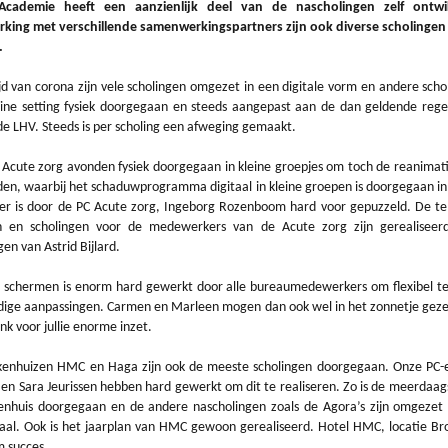
cademie heeft een aanzienlijk deel van de nascholingen zelf ontwi
ing met verschillende samenwerkingspartners zijn ook diverse scholingen 
.
ijd van corona zijn vele scholingen omgezet in een digitale vorm en andere schol
eine setting fysiek doorgegaan en steeds aangepast aan de dan geldende rege
e LHV. Steeds is per scholing een afweging gemaakt.
e Acute zorg avonden fysiek doorgegaan in kleine groepjes om toch de reanimat
uden, waarbij het schaduwprogramma digitaal in kleine groepen is doorgegaan in
er is door de PC Acute zorg, Ingeborg Rozenboom hard voor gepuzzeld. De te
en en scholingen voor de medewerkers van de Acute zorg zijn gerealiseer
en van Astrid Bijlard.
 schermen is enorm hard gewerkt door alle bureaumedewerkers om flexibel te 
dige aanpassingen. Carmen en Marleen mogen dan ook wel in het zonnetje gez
k voor jullie enorme inzet.
ekenhuizen HMC en Haga zijn ook de meeste scholingen doorgegaan. Onze PC
 en Sara Jeurissen hebben hard gewerkt om dit te realiseren. Zo is de meerdaag
nhuis doorgegaan en de andere nascholingen zoals de Agora’s zijn omgezet 
taal. Ook is het jaarplan van HMC gewoon gerealiseerd. Hotel HMC, locatie B
 succes.