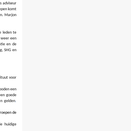
s adviseur
oepen komt
en. Marjon
e leden te
r weer een
atie en de
rg, SHG en
ituut voor
eboden een
een goede
an gelden
.
groepen de
e huidige