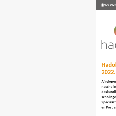
070 302
Hadok
2022.
Afgelope
nascholi
deskundi
scholin
Specialis
en Post a