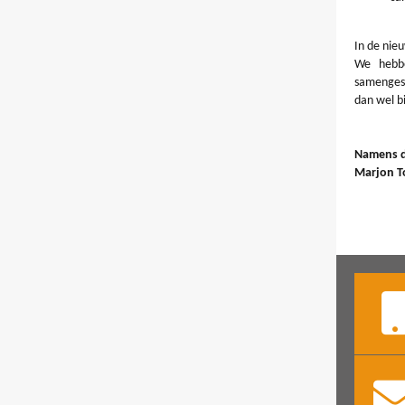
In de nie
We hebb
samengest
dan wel b
Namens d
Marjon T