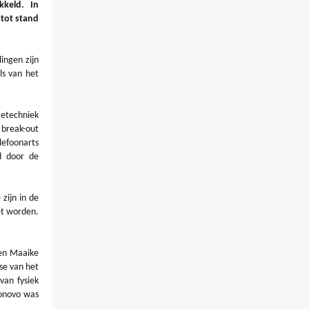
kkeld. In
tot stand
ingen zijn
ls van het
ietechniek
 break-out
lefoonarts
d door de
zijn in de
et worden.
-en Maaike
se van het
van fysiek
ronovo was