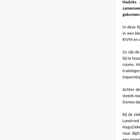
Hadoks A
samenwerk
gekomen
In deze t
in een kl
RIVM en d
Zo zijn d
bij te ho
rooms. Hi
training
inspanning
Achter de
steeds no
Dames dan
Bij de zi
Lunstroot
HagaZieke
naar digi
een enorm