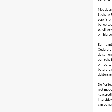
Met de an
Stichting
zorg is 
behoeft
scholings
om hiervo
Een aan
Ouderenzor
de samenw
een schol
om de sam
betere pa
doktersas
De Perife
niet mede
geaccred
intervisi
van de na