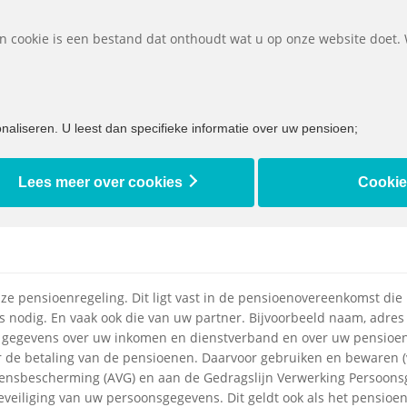
D
Een cookie is een bestand dat onthoudt wat u op onze website doet.
et ik doen bij...
Bijna met pensioen
Ik ben al met pensioen
aliseren. U leest dan specifieke informatie over uw pensioen;
Lees meer over cookies
Cookie
e pensioenregeling. Dit ligt vast in de pensioenovereenkomst di
s nodig. En vaak ook die van uw partner. Bijvoorbeeld naam, adr
gegevens over uw inkomen en dienstverband en over uw pensioen
oor de betaling van de pensioenen. Daarvoor gebruiken en bewaren 
ensbescherming (AVG) en aan de Gedragslijn Verwerking Persoons
eveiliging van uw persoonsgegevens. Dit geldt ook als het pensioe