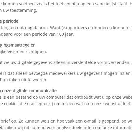
te kunnen voldoen, zoals het toetsen of u op een sanctielijst staa
om uw toestemming.
e periode
ang en ook nog daarna. Want (ex‑)partners en kinderen kunnen so
daard voor een periode van 100 jaar.
ligingsmaatregelen
jke eisen en richtlijnen.
t we uw digitale gegevens alleen in versleutelde vorm verzenden, 
el is dat alleen bevoegde medewerkers uw gegevens mogen inzien
hun taken uit te voeren.
n onze digitale communicatie
ie is een bestand op uw computer dat onthoudt wat u op onze websi
e cookies die u accepteert) om te zien wat u op onze website doet e
brief op. Zo kunnen we zien hoe vaak een e‑mail is geopend, op welk
ebruiken wij uitsluitend voor analysedoeleinden om onze informat