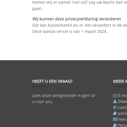
Komen wij er samen niet uit? Leg uw klacht dan v
gaan.
Wij kunnen deze privacyverklaring veranderen
Dat kan bijvoorbeeld als er iets verandert in de w
Deze laatste versie is van 1 maart 2024.
HEEFT U EEN VRAAG?
MEER 
Lees onze veelgestelde
vragen
of
E-ma
Dow
e-mail
ons.
Cont
pens
Nie
Pens