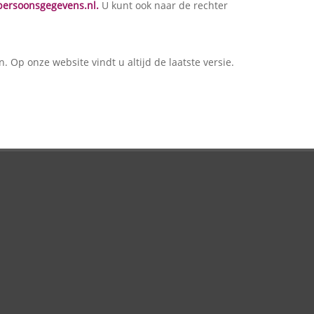
tpersoonsgegevens.nl.
U kunt ook naar de rechter
. Op onze website vindt u altijd de laatste versie.