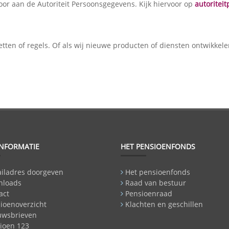
oor aan de Autoriteit Persoonsgegevens. Kijk hiervoor op
autoritei
etten of regels. Of als wij nieuwe producten of diensten ontwikkelen
INFORMATIE
HET PENSIOENFONDS
iladres doorgeven
Het pensioenfonds
nloads
Raad van bestuur
act
Pensioenraad
ioenoverzicht
Klachten en geschillen
uwsbrieven
ioen 123