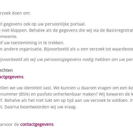
erzoek doen om:
el gegevens ook op uw persoonlijke portaal.
iet kloppen. Behalve als de gegevens die wij via de Basisregistrat
gemeente.
f uw toestemming in te trekken.
 andere organisatie. Bijvoorbeeld als u een verzoek tot waardeov
. Bijvoorbeeld als wij uw persoonsgegevens nodig hebben om uw pen
rechten
actgegevens
.
len we uw identiteit vast. We kunnen u daarom vragen om een kopie
icenummer (BSN) en pasfoto onherkenbaar maken? Wij bewaren de ko
f. Behalve als het niet lukt om op tijd aan uw verzoek te voldoen.
klopt. Daarna beantwoorden wij uw vraag.
daarvoor de
contactgegevens
.