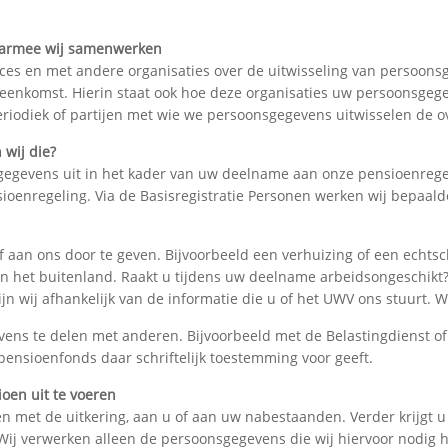
aarmee wij samenwerken
es en met andere organisaties over de uitwisseling van persoons
reenkomst. Hierin staat ook hoe deze organisaties uw persoonsge
eriodiek of partijen met wie we persoonsgegevens uitwisselen de 
 wij die?
sgegevens uit in het kader van uw deelname aan onze pensioenrege
ioenregeling. Via de Basisregistratie Personen werken wij bepaald
lf aan ons door te geven. Bijvoorbeeld een verhuizing of een echts
 in het buitenland. Raakt u tijdens uw deelname arbeidsongeschikt
ijn wij afhankelijk van de informatie die u of het UWV ons stuurt.
vens te delen met anderen. Bijvoorbeeld met de Belastingdienst of
ensioenfonds daar schriftelijk toestemming voor geeft.
en uit te voeren
 met de uitkering, aan u of aan uw nabestaanden. Verder krijgt u
 Wij verwerken alleen de persoonsgegevens die wij hiervoor nodig