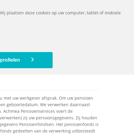
ownloads
Vragen
Contact
Het pensioenfonds
English
 Wij plaatsen deze cookies op uw computer, tablet of mobiele
De pensioenregeling
Mijn pensioen
profielen
e u met uw werkgever afsprak. Om uw pensioen
es en geboortedatum. We verwerken daarnaast
. Achmea Pensioenservices voert de
(verwerken) zij uw persoonsgegevens. Zij houden
gegevens Pensioenfondsen. Het pensioenfonds is
nfonds gedeelten van de verwerking uitbesteedt