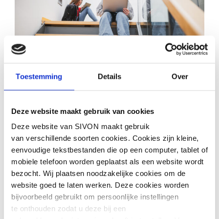
15 JULI 2026
Verkenning inkoop
Toestemming
Details
Over
ELO’s
>
Deze website maakt gebruik van cookies
Deze website van SIVON maakt gebruik
van verschillende soorten cookies. Cookies zijn kleine,
eenvoudige tekstbestanden die op een computer, tablet of
mobiele telefoon worden geplaatst als een website wordt
bezocht. Wij plaatsen noodzakelijke cookies om de
website goed te laten werken. Deze cookies worden
bijvoorbeeld gebruikt om persoonlijke instellingen
te onthouden zodat u deze bij een