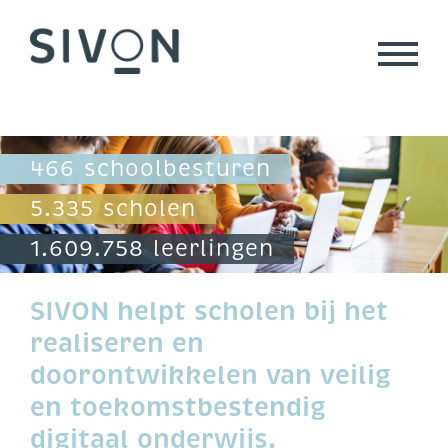
Skip
to
content
466 schoolbesturen
5.335 scholen
1.609.758 leerlingen
SIVON helpt scholen bij het
realiseren en
doorontwikkelen van veilig
en toekomstbestendig
digitaal onderwijs.