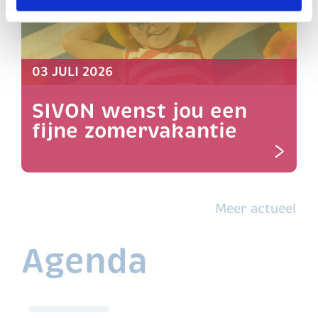
03 JULI 2026
SIVON wenst jou een
fijne zomervakantie
>
Meer actueel
Agenda