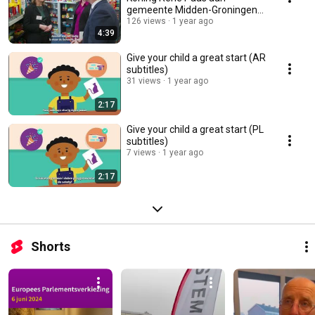
gemeente Midden-Groningen
20 maart 2025.
126 views
1 year ago
4:39
Give your child a great start (AR
subtitles)
31 views
1 year ago
2:17
Give your child a great start (PL
subtitles)
7 views
1 year ago
2:17
Shorts