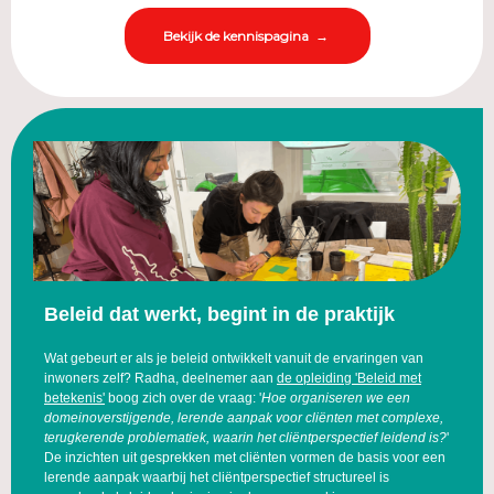
Bekijk de kennispagina →
Beleid dat werkt, begint in de praktijk
Wat gebeurt er als je beleid ontwikkelt vanuit de ervaringen van
inwoners zelf? Radha, deelnemer aa
n
de opleiding 'Beleid met
betekenis'
boog zich over de vraag: '
Hoe organiseren we een
domeinoverstijgende, lerende aanpak voor cliënten met complexe,
terugkerende problematiek, waarin het cliëntperspectief leidend is?
'
De inzichten uit gesprekken met cliënten vormen de basis voor een
lerende aanpak waarbij het cliëntperspectief structureel is