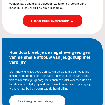
voorspelbare situatie) te bewegen. Ze tonen dat verandering
mogelijk is, ook al blijft de praktijk complex.
Naar de praktijkvoorbeelden →
Hoe doorbreek je de negatieve gevolgen
van de snelle afbouw van jeugdhulp met
verblijf?
De handreiking 'De bevorderlijke kringloop' laat zien hoe je met
inzicht, regie en passend contracteren werkt aan de transformatie
van residentiele jeugdzorg. Met concrete praktijkvoorbeelden en
handvatten om tijdig bij te sturen. Lees hoe je meer grip krijgt op
vraag en aanbod en download de handreiking.
Raadpleeg de handreiking →