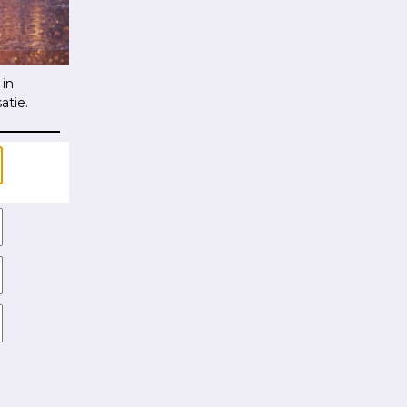
 in
atie.