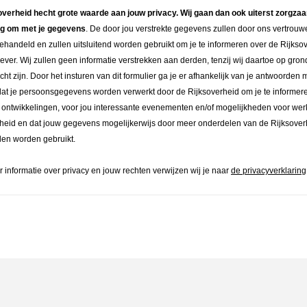
overheid hecht grote waarde aan jouw privacy. Wij gaan dan ook uiterst zorgza
ig om met je gegevens
. De door jou verstrekte gegevens zullen door ons vertrouwe
handeld en zullen uitsluitend worden gebruikt om je te informeren over de Rijkso
ever. Wij zullen geen informatie verstrekken aan derden, tenzij wij daartoe op gro
icht zijn. Door het insturen van dit formulier ga je er afhankelijk van je antwoorden
at je persoonsgegevens worden verwerkt door de Rijksoverheid om je te informer
 ontwikkelingen, voor jou interessante evenementen en/of mogelijkheden voor wer
heid en dat jouw gegevens mogelijkerwijs door meer onderdelen van de Rijksover
len worden gebruikt.
 informatie over privacy en jouw rechten verwijzen wij je naar
de privacyverklaring