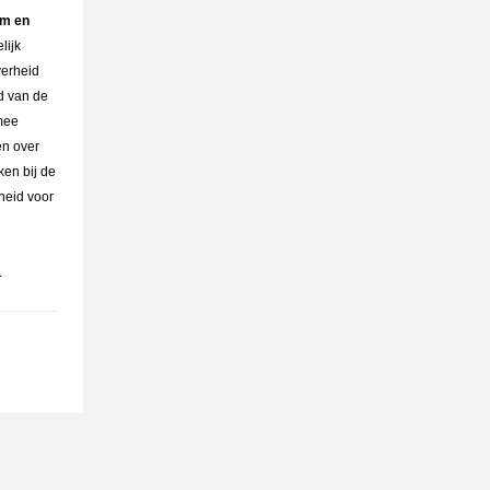
am en
lijk
verheid
nd van de
 mee
en over
ken bij de
heid voor
.