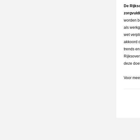
De Rijks
zorgvuld
worden be
als werkg
wet verpl
akkoord d
trends en
Rijksover
deze doe
Voor meer