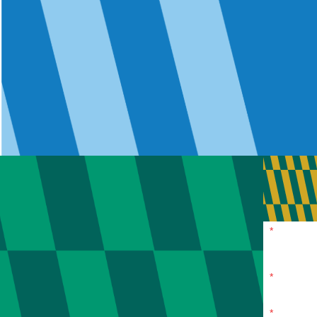
*
*
*