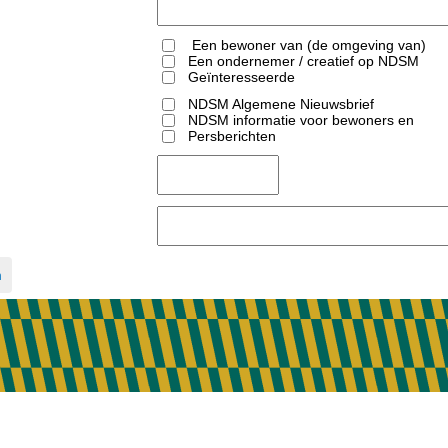
Een bewoner van (de omgeving van)
NDSM
Een ondernemer / creatief op NDSM
Geïnteresseerde
NDSM Algemene Nieuwsbrief
(maandelijks)
NDSM informatie voor bewoners en
stakeholders omtrent bereikbaarheid tijdens evenementen
Persberichten