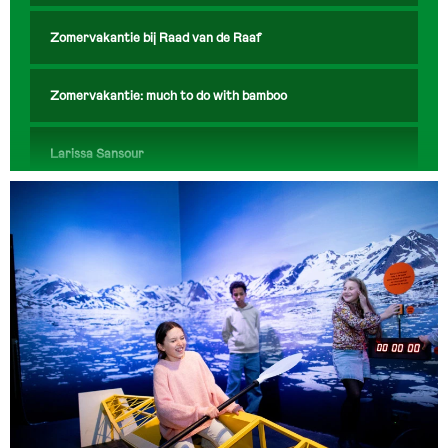
Zomervakantie bij Raad van de Raaf
Zomervakantie: much to do with bamboo
Larissa Sansour
Feest op zondag: Midherfstfestival
ADE X Wereldmuseum Amsterdam DISCO I’m coming
out
Feest op zondag: Día de Muertos
Feest op zondag: Sint-Maarten