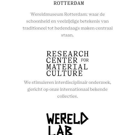
Wereldmuseum Rotterdam: waar de
schoonheid en veelzijdige betekenis van
traditioneel tot hedendaags maken centraal
staan.
We stimuleren interdisciplinair onderzoek,
gericht op onze internationaal bekende
collecties.