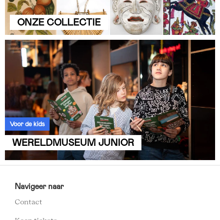
ONZE COLLECTIE
Voor de kids
WERELDMUSEUM JUNIOR
TROPEN
Navigeer naar
MUSEUM
Contact