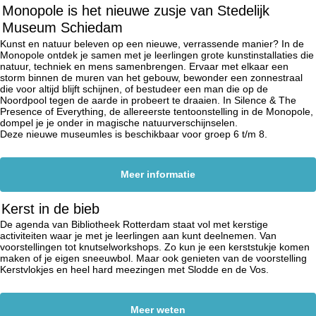
Monopole is het nieuwe zusje van Stedelijk
Museum Schiedam
Kunst en natuur beleven op een nieuwe, verrassende manier? In de
Monopole ontdek je samen met je leerlingen grote kunstinstallaties die
natuur, techniek en mens samenbrengen. Ervaar met elkaar een
storm binnen de muren van het gebouw, bewonder een zonnestraal
die voor altijd blijft schijnen, of bestudeer een man die op de
Noordpool tegen de aarde in probeert te draaien. In Silence & The
Presence of Everything, de allereerste tentoonstelling in de Monopole,
dompel je je onder in magische natuurverschijnselen.
Deze nieuwe museumles is beschikbaar voor groep 6 t/m 8.
Meer informatie
Kerst in de bieb
De agenda van Bibliotheek Rotterdam staat vol met kerstige
activiteiten waar je met je leerlingen aan kunt deelnemen. Van
voorstellingen tot knutselworkshops. Zo kun je een kerststukje komen
maken of je eigen sneeuwbol. Maar ook genieten van de voorstelling
Kerstvlokjes en heel hard meezingen met Slodde en de Vos.
Meer weten