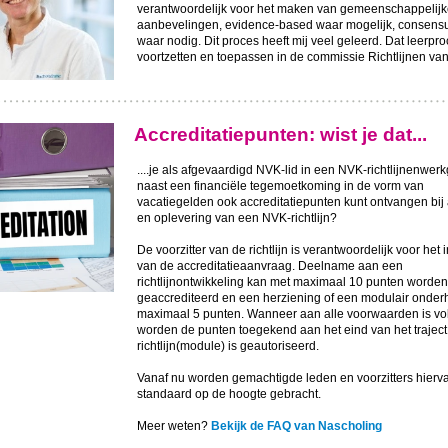
verantwoordelijk voor het maken van gemeenschappelij
aanbevelingen, evidence-based waar mogelijk, consens
waar nodig. Dit proces heeft mij veel geleerd. Dat leerproc
voortzetten en toepassen in de commissie Richtlijnen va
Accreditatiepunten: wist je dat...
....je als afgevaardigd NVK-lid in een NVK-richtlijnenwer
naast een financiële tegemoetkoming in de vorm van
vacatiegelden ook accreditatiepunten kunt ontvangen bij
en oplevering van een NVK-richtlijn?
De voorzitter van de richtlijn is verantwoordelijk voor het
van de accreditatieaanvraag. Deelname aan een
richtlijnontwikkeling kan met maximaal 10 punten worden
geaccrediteerd en een herziening of een modulair onde
maximaal 5 punten. Wanneer aan alle voorwaarden is vo
worden de punten toegekend aan het eind van het traject
richtlijn(module) is geautoriseerd.
Vanaf nu worden gemachtigde leden en voorzitters hierv
standaard op de hoogte gebracht.
Meer weten?
Bekijk de FAQ van Nascholing