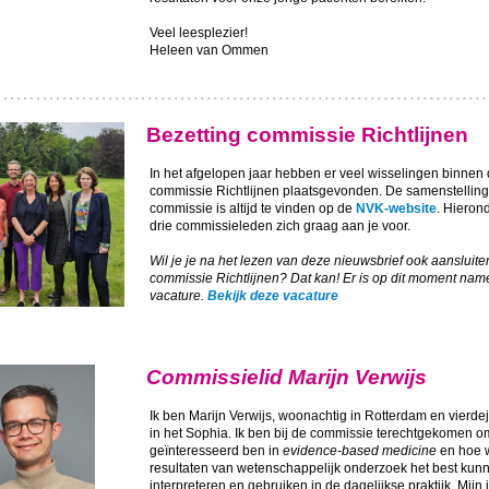
Veel leesplezier!
Heleen van Ommen
Bezetting commissie Richtlijnen
In het afgelopen jaar hebben er veel wisselingen binnen
commissie Richtlijnen plaatsgevonden. De samenstelling
commissie is altijd te vinden op de
NVK-website
. Hierond
drie commissieleden zich graag aan je voor.
Wil je je na het lezen van deze nieuwsbrief ook aansluiten
commissie Richtlijnen? Dat kan! Er is op dit moment name
vacature.
Bekijk deze vacature
Commissielid Marijn Verwijs
Ik ben Marijn Verwijs, woonachtig in Rotterdam en vierde
in het Sophia. Ik ben bij de commissie terechtgekomen o
geïnteresseerd ben in
evidence-based medicine
en hoe 
resultaten van wetenschappelijk onderzoek het best kun
interpreteren en gebruiken in de dagelijkse praktijk. Mijn