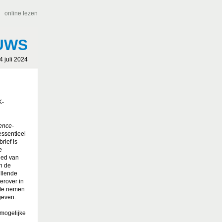
|
online lezen
UWS
4 juli 2024
K-
ence-
 essentieel
rief is
e
bied van
an de
illende
erover in
 te nemen
geven.
 mogelijke