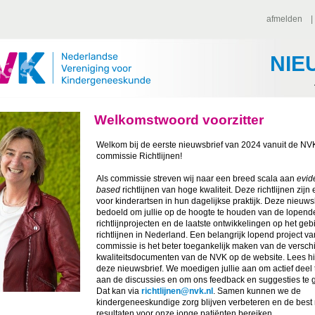
afmelden
NIE
Welkomstwoord voorzitter
Welkom bij de eerste nieuwsbrief van 2024 vanuit de NV
commissie Richtlijnen!
Als commissie streven wij naar een breed scala aan
evid
based
richtlijnen van hoge kwaliteit. Deze richtlijnen zijn
voor kinderartsen in hun dagelijkse praktijk. Deze nieuwsb
bedoeld om jullie op de hoogte te houden van de lopend
richtlijnprojecten en de laatste ontwikkelingen op het ge
richtlijnen in Nederland. Een belangrijk lopend project v
commissie is het beter toegankelijk maken van de versch
kwaliteitsdocumenten van de NVK op de website. Lees hi
deze nieuwsbrief. We moedigen jullie aan om actief deel
aan de discussies en om ons feedback en suggesties te 
Dat kan via
richtlijnen@nvk.nl
. Samen kunnen we de
kindergeneeskundige zorg blijven verbeteren en de best
resultaten voor onze jonge patiënten bereiken.