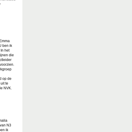
e
t Emma
 ben ik
In het
ijnen die
ctleider
voorzien.
erkgroep
d op de
uit te
de NVK.
malia
 van N3
en ik