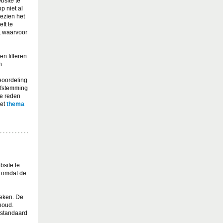
bsite te
p niet al
ezien het
ft te
, waarvoor
n filteren
n
eoordeling
afstemming
ze reden
het
thema
site te
n omdat de
oeken. De
houd.
 standaard