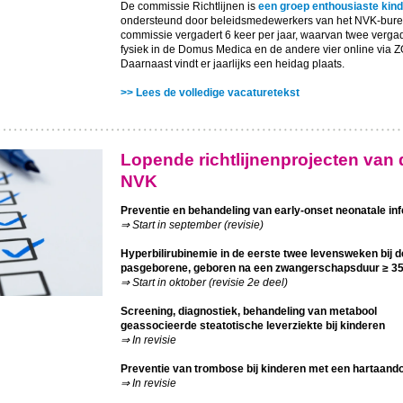
De commissie Richtlijnen is
een groep enthousiaste kin
ondersteund door beleidsmedewerkers van het NVK-bure
commissie vergadert 6 keer per jaar, waarvan twee verga
fysiek in de Domus Medica en de andere vier online via 
Daarnaast vindt er jaarlijks een heidag plaats.
>> Lees de volledige vacaturetekst
Lopende richtlijnenprojecten van 
NVK
Preventie en behandeling van early-onset neonatale inf
⇒ Start in september (revisie)
Hyperbilirubinemie in de eerste twee levensweken bij d
pasgeborene, geboren na een zwangerschapsduur ≥ 3
⇒ Start in oktober (revisie 2e deel)
Screening, diagnostiek, behandeling van metabool
geassocieerde steatotische leverziekte bij kinderen
⇒ In revisie
Preventie van trombose bij kinderen met een hartaand
⇒ In revisie