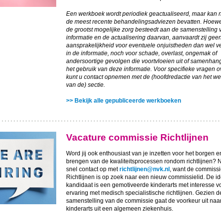
Een werkboek wordt periodiek geactualiseerd, maar kan n
de meest recente behandelingsadviezen bevatten. Hoew
de grootst mogelijke zorg besteedt aan de samenstelling
informatie en de actualisering daarvan, aanvaardt zij gee
aansprakelijkheid voor eventuele onjuistheden dan wel v
in de informatie, noch voor schade, overlast, ongemak of
andersoortige gevolgen die voortvloeien uit of samenha
het gebruik van deze informatie. Voor specifieke vragen o
kunt u contact opnemen met de (hoofdredactie van het w
van de) sectie.
>> Bekijk alle gepubliceerde werkboeken
Vacature commissie Richtlijnen
Word jij ook enthousiast van je inzetten voor het borgen e
brengen van de kwaliteitsprocessen rondom richtlijnen?
snel contact op met
richtlijnen@nvk.nl
, want de commiss
Richtlijnen is op zoek naar een nieuw commissielid. De i
kandidaat is een gemotiveerde kinderarts met interesse vo
ervaring met medisch specialistische richtlijnen. Gezien d
samenstelling van de commissie gaat de voorkeur uit naa
kinderarts uit een algemeen ziekenhuis.