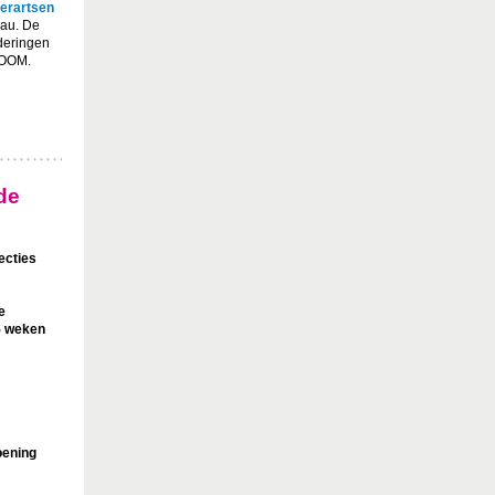
derartsen
au. De
deringen
ZOOM.
de
ecties
e
5 weken
oening