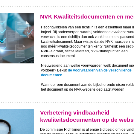
NVK Kwaliteitsdocumenten en mee
Het ontwikkelen van een richtlijn is een essentieel maar i
traject. Bij onderwerpen waarbij voldoende
evidence
wor
verwacht, is een richtlijn dan ook vaak het meest passen
kwaliteitsdocument. Maar wist je dat de NVK naast een ric
nog méér kwaliteitsdocumenten kent? Namelijk een sectier
NVK-leidraad, sectie leidraad, NVK-standpunt en een
consensusdocument.
Nieuwsgierig aan welke voorwaarden welk document mo
voldoen? Bekijk
de voorwaarden van de verschillende
documenten.
Wanneer een document aan de bijbehorende eisen voldo
het document op de NVK-website geplaatst worden.
Verbetering vindbaarheid
kwaliteitsdocumenten op de webs
De commissie Richtlijnen is al enige tijd bezig om de vin