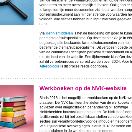
van de verschillende kwaliteitsdocumenten op de NVK-we
verbeteren en meer overzichtelijk te maken. Ook gaan er o
te lange termijn meer documenten zichtbaar worden aang
consensusdocument aan minder strenge voorwaarden hoe
voldoen. Alle secties hebben hun input hier voor gegeven
dank!
Via
Kennismiddelen
is het de bedoeling om goed te kunne
per thema of subspecialisme. Op deze manier zie je in éé
oogopslag alle bestaande kwaliteitsdocumenten van het
betreffende thema/subspecialisme. Dit vergt een goede b
van de commissie Richtlijnen per kwaliteitsdocument en 
met de host van de website. Een tijdrovende klus! Om de
zal dit verbeterproces verspreid worden over 2024. Voor 
Allergologie
is dit proces reeds doorlopen.
Werkboeken op de NVK-website
Sinds 2018 is het mogelijk om werkboeken op de NVK-web
plaatsen. De NVK faciliteert het delen van de werkboeke
adviezen over diagnostiek en behandeling bij sommige
ziektebeelden houvast kunnen bieden. De NVK heeft een
faciliterende rol bij het beschikbaar stellen van de werkb
secties zijn verantwoordelijk voor de inhoud en het onder
Vanuit juridische overwegingen is er in 2018 besloten om
een disclaimer in de werkboeken op te nemen: