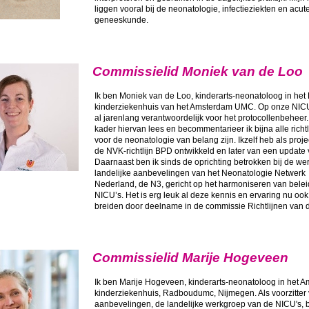
liggen vooral bij de neonatologie, infectieziekten en acut
geneeskunde.
Commissielid Moniek van de Loo
Ik ben Moniek van de Loo, kinderarts-neonatoloog in he
kinderziekenhuis van het Amsterdam UMC. Op onze NICU
al jarenlang verantwoordelijk voor het protocollenbeheer. 
kader hiervan lees en becommentarieer ik bijna alle richtl
voor de neonatologie van belang zijn. Ikzelf heb als proje
de NVK-richtlijn BPD ontwikkeld en later van een update 
Daarnaast ben ik sinds de oprichting betrokken bij de w
landelijke aanbevelingen van het Neonatologie Netwerk
Nederland, de N3, gericht op het harmoniseren van belei
NICU’s. Het is erg leuk al deze kennis en ervaring nu ook 
breiden door deelname in de commissie Richtlijnen van 
Commissielid Marije Hogeveen
Ik ben Marije Hogeveen, kinderarts-neonatoloog in het A
kinderziekenhuis, Radboudumc, Nijmegen. Als voorzitter
aanbevelingen, de landelijke werkgroep van de NICU's, b