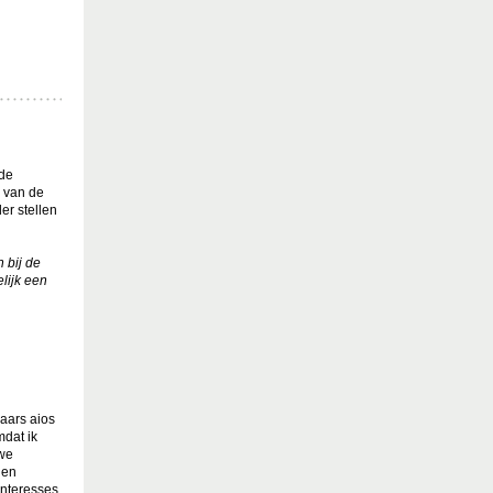
 de
 van de
er stellen
 bij de
lijk een
jaars aios
mdat ik
we
nen
 interesses