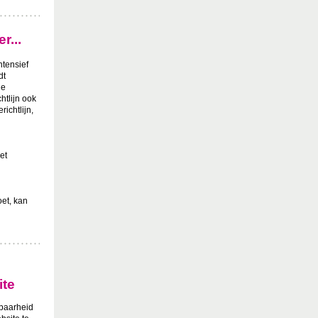
r...
ntensief
dt
de
htlijn ook
ichtlijn,
et
et, kan
ite
dbaarheid