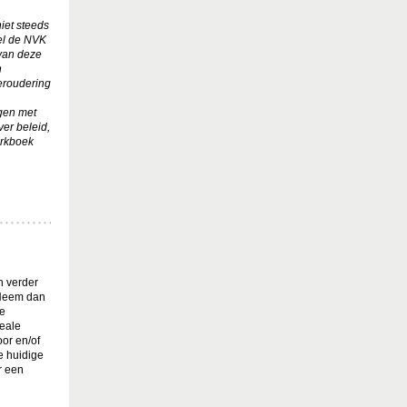
iet steeds
el de NVK
 van deze
n
eroudering
ngen met
ver beleid,
erkboek
n verder
 Neem dan
ie
deale
or en/of
e huidige
r een