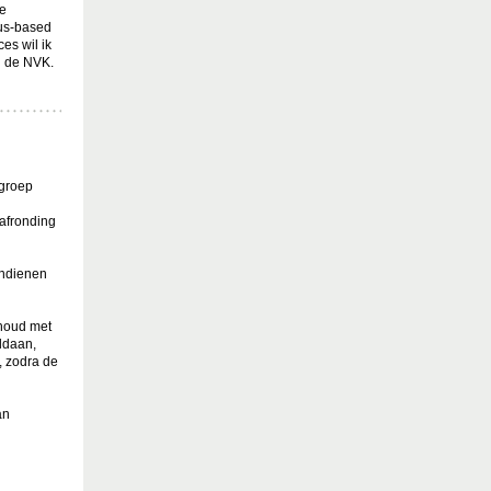
ke
us-based
es wil ik
n de NVK.
kgroep
 afronding
 indienen
rhoud met
ldaan,
, zodra de
an