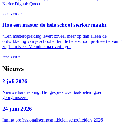
Kader Digital: Qnect.
lees verder
Hoe een master de héle school sterker maakt
“Een masteropleiding levert zoveel meer op dan alleen de
ontwikkeling van je schoolleider; de hele school profiteert ervan,”
zegt Jan Kees Meindersma overtuigd.
lees verder
Nieuws
2 juli 2026
Nieuwe handreiking: Het gesprek over taakbeleid goed
georganiseerd
24 juni 2026
Inning professionaliseringsmiddelen schoolleiders 2026