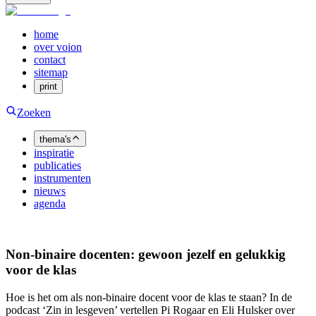
home
over voion
contact
sitemap
print
Zoeken
thema's
inspiratie
publicaties
instrumenten
nieuws
agenda
Non-binaire docenten: gewoon jezelf en gelukkig
voor de klas
Hoe is het om als non-binaire docent voor de klas te staan? In de
podcast ‘Zin in lesgeven’ vertellen Pi Rogaar en Eli Hulsker over