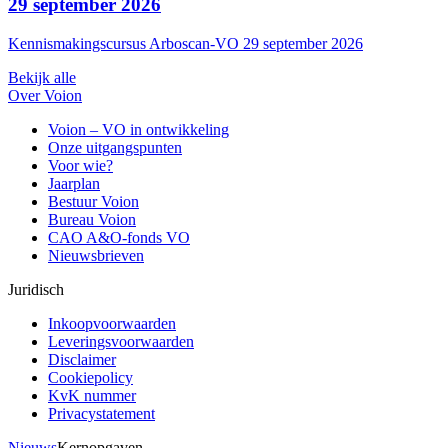
29 september 2026
Kennismakingscursus Arboscan-VO 29 september 2026
Bekijk alle
Over Voion
Voion – VO in ontwikkeling
Onze uitgangspunten
Voor wie?
Jaarplan
Bestuur Voion
Bureau Voion
CAO A&O-fonds VO
Nieuwsbrieven
Juridisch
Inkoopvoorwaarden
Leveringsvoorwaarden
Disclaimer
Cookiepolicy
KvK nummer
Privacystatement
Nieuws
Kernopgaven