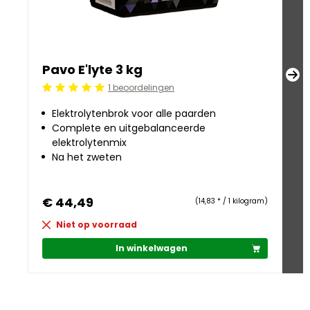
Pavo E'lyte 3 kg
P
1 beoordelingen
Beoordeling: 5/5
Be
Elektrolytenbrok voor alle paarden
Complete en uitgebalanceerde
elektrolytenmix
Na het zweten
€ 44,49
€
(14,83 * / 1 kilogram)
Niet op voorraad
In winkelwagen