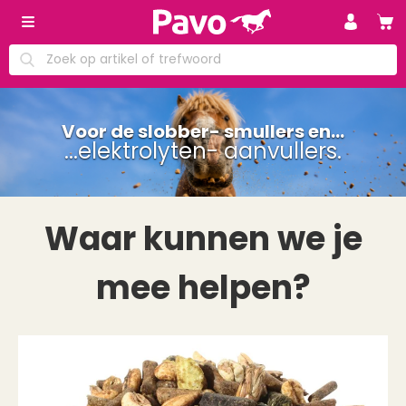
Voor de slobber- smullers en...
...elektrolyten- aanvullers.
Waar kunnen we je
mee helpen?