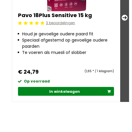
Pavo 18Plus Sensitive 15 kg
Pa
3 beoordelingen
Beoordeling: 5/5
Be
Houd je gevoelige oudere paard fit
Speciaal afgestemd op gevoelige oudere
paarden
Te voeren als muesli of slobber
€ 24,79
€
(1,65 * / 1 kilogram)
Op voorraad
In winkelwagen