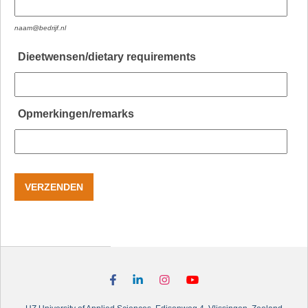
naam@bedrijf.nl
Dieetwensen/dietary requirements
Opmerkingen/remarks