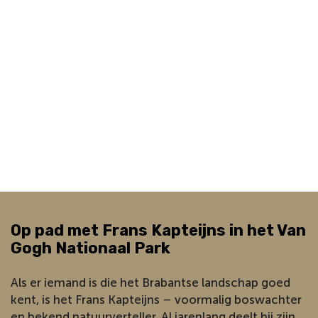
Op pad met Frans Kapteijns in het Van
Gogh Nationaal Park
Als er iemand is die het Brabantse landschap goed
kent, is het Frans Kapteijns – voormalig boswachter
en bekend natuurverteller. Al jarenlang deelt hij zijn