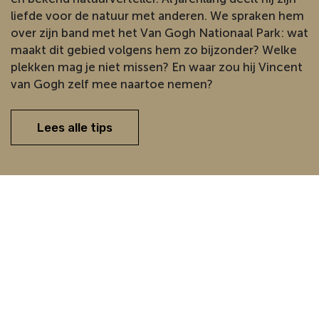
liefde voor de natuur met anderen. We spraken hem
over zijn band met het Van Gogh Nationaal Park: wat
maakt dit gebied volgens hem zo bijzonder? Welke
plekken mag je niet missen? En waar zou hij Vincent
van Gogh zelf mee naartoe nemen?
Lees alle tips