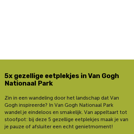
5x gezellige eetplekjes in Van Gogh
Nationaal Park
Zin in een wandeling door het landschap dat Van
Gogh inspireerde? In Van Gogh Nationaal Park
wandel je eindeloos en smakelijk. Van appeltaart tot
stoofpot: bij deze 5 gezellige eetplekjes maak je van
je pauze of afsluiter een echt genietmoment!