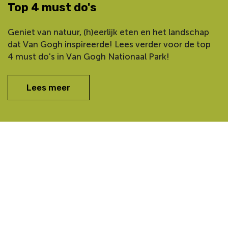
Top 4 must do's
Geniet van natuur, (h)eerlijk eten en het landschap
dat Van Gogh inspireerde! Lees verder voor de top
4 must do's in Van Gogh Nationaal Park!
Lees meer