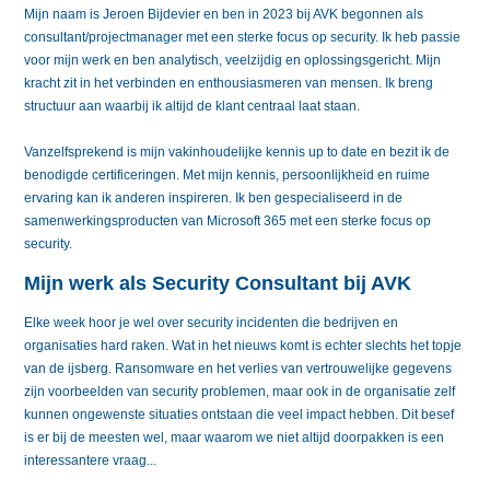
Mijn naam is Jeroen Bijdevier en ben in 2023 bij AVK begonnen als
consultant/projectmanager met een sterke focus op security. Ik heb passie
voor mijn werk en ben analytisch, veelzijdig en oplossingsgericht. Mijn
kracht zit in het verbinden en enthousiasmeren van mensen. Ik breng
structuur aan waarbij ik altijd de klant centraal laat staan.
Vanzelfsprekend is mijn vakinhoudelijke kennis up to date en bezit ik de
benodigde certificeringen. Met mijn kennis, persoonlijkheid en ruime
ervaring kan ik anderen inspireren. Ik ben gespecialiseerd in de
samenwerkingsproducten van Microsoft 365 met een sterke focus op
security.
Mijn werk als Security Consultant bij AVK
Elke week hoor je wel over security incidenten die bedrijven en
organisaties hard raken. Wat in het nieuws komt is echter slechts het topje
van de ijsberg. Ransomware en het verlies van vertrouwelijke gegevens
zijn voorbeelden van security problemen, maar ook in de organisatie zelf
kunnen ongewenste situaties ontstaan die veel impact hebben. Dit besef
is er bij de meesten wel, maar waarom we niet altijd doorpakken is een
interessantere vraag...