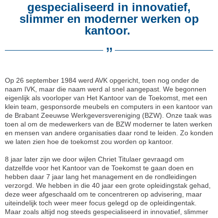
gespecialiseerd in innovatief,
slimmer en moderner werken op
kantoor.
”
Op 26 september 1984 werd AVK opgericht, toen nog onder de
naam IVK, maar die naam werd al snel aangepast. We begonnen
eigenlijk als voorloper van Het Kantoor van de Toekomst, met een
klein team, gesponsorde meubels en computers in een kantoor van
de Brabant Zeeuwse Werkgeversvereniging (BZW). Onze taak was
toen al om de medewerkers van de BZW moderner te laten werken
en mensen van andere organisaties daar rond te leiden. Zo konden
we laten zien hoe de toekomst zou worden op kantoor.
8 jaar later zijn we door wijlen Chriet Titulaer gevraagd om
datzelfde voor het Kantoor van de Toekomst te gaan doen en
hebben daar 7 jaar lang het management en de rondleidingen
verzorgd. We hebben in die 40 jaar een grote opleidingstak gehad,
deze weer afgeschaald om te concentreren op advisering, maar
uiteindelijk toch weer meer focus gelegd op de opleidingentak.
Maar zoals altijd nog steeds gespecialiseerd in innovatief, slimmer