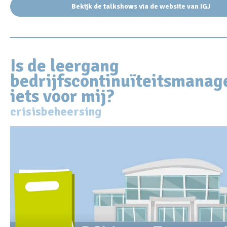
Bekijk de talkshows via de website van IGJ
Is de leergang
bedrijfscontinuïteitsmana
iets voor mij?
crisisbeheersing