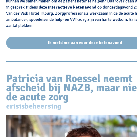
kunnen we samen maken om de patiënt beter te helpen? Daarover gaan 
in gesprek tijdens deze
interactieve ketenavond
op donderdagavond 2
Van der Valk Hotel Tilburg. Zorgprofessionals werkzaam in de de acute h
ambulance-, spoedeisende hulp- en VVT-zorg zijn van harte welkom. Er i
aantal plekken.
Ik meld me aan voor deze ketenavond
Patricia van Roessel neemt
afscheid bij NAZB, maar nie
de acute zorg
crisisbeheersing