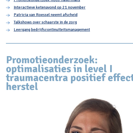
Interactieve ketenavond op 21 november
Patricia van Roessel neemt afscheid
Talkshows over schaarste in de zorg
Leergang bedrijfscontinuïteitsmanagement
Promotieonderzoek:
optimalisaties in level I
traumacentra positief effec
herstel