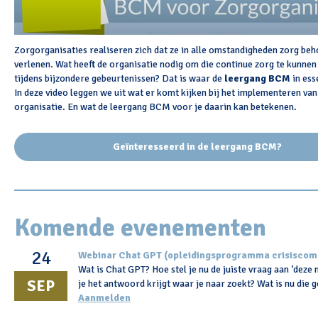
Zorgorganisaties realiseren zich dat ze in alle omstandigheden zorg beh
verlenen. Wat heeft de organisatie nodig om die continue zorg te kunnen 
tijdens bijzondere gebeurtenissen? Dat is waar de
leergang BCM
in ess
In deze video leggen we uit wat er komt kijken bij het implementeren va
organisatie. En wat de leergang BCM voor je daarin kan betekenen.
Geïnteresseerd in de leergang BCM?
Komende evenementen
24
Webinar Chat GPT (opleidingsprogramma crisiscom
Wat is Chat GPT? Hoe stel je nu de juiste vraag aan ‘deze
SEP
je het antwoord krijgt waar je naar zoekt? Wat is nu die
Aanmelden