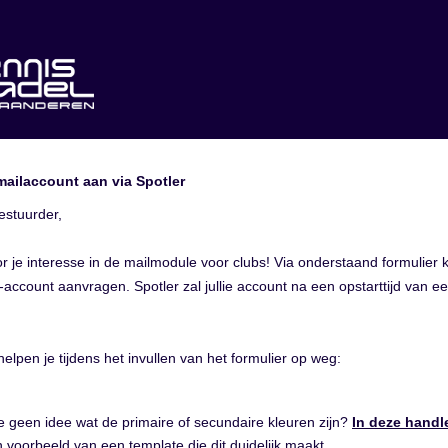
mailaccount aan via Spotler
estuurder,
r je interesse in de mailmodule voor clubs! Via onderstaand formulier 
b-account aanvragen. Spotler zal jullie account na een opstarttijd van 
helpen je tijdens het invullen van het formulier op weg:
e geen idee wat de primaire of secundaire kleuren zijn?
In deze handl
n voorbeeld van een template die dit duidelijk maakt.