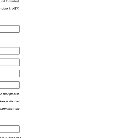
it formulier).
e door in HEX
e hier plaatst,
an je die hier
 aanmaken die
s in functie van