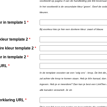
voorbeeld op pagina 3 van de handleiding (zie link bovenaan d
In het voorbeeld is de secundaire kleur 'groen'. Geef de cod
kleuren.
r in template 1
*
Bij voorkeur kies je hier een donkere kleur: zwart of blauw.
kleur template 2
*
re kleur template 2
*
r in template 2
*
 URL
*
In de template voorzien we een 'volg ons' - knop. De link die j
zal achter die knop te komen staan. Heb je één kanaal, dan k
ingeven. Heb je er meerdere? Dan kan je best een LinkTree
alle kanalen verzamelt. Je vin
erklaring URL
*
Dit is een link naar een pagina op jouw website die verplicht i