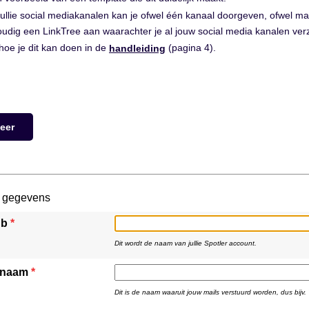
jullie social mediakanalen kan je ofwel één kanaal doorgeven, ofwel ma
udig een LinkTree aan waarachter je al jouw social media kanalen ver
 hoe je dit kan doen in de
(pagina 4).
handleiding
eer
 gegevens
ub
*
Dit wordt de naam van jullie Spotler account.
rnaam
*
Dit is de naam waaruit jouw mails verstuurd worden, dus bijv.