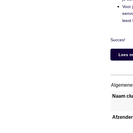
Voor 
eenvo
leest
Succes!
Lees m
Algemene
Naam cl
Afzende