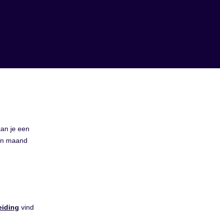
kan je een
een maand
eiding
vind