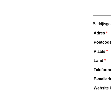
Bedrijfsg
Adres
*
Postcod
Plaats
*
Land
*
Telefoo
E-mailad
Website