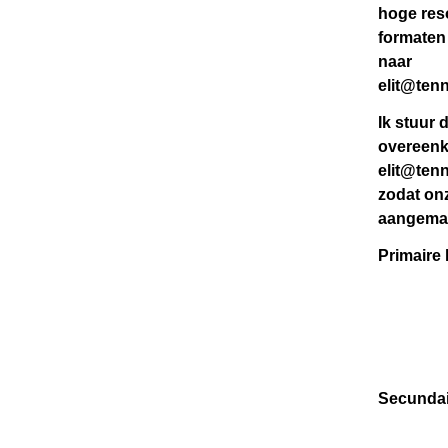
hoge reso
formaten
naar
elit@ten
Ik stuur
overeenk
elit@ten
zodat on
aangema
Primaire 
Secundai