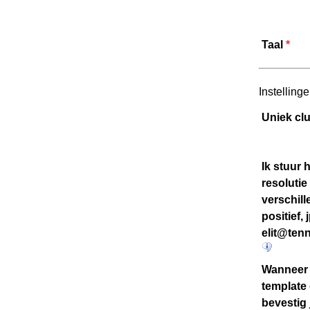
Taal
*
Instelling
Uniek cl
Ik stuur 
resolutie
verschill
positief,
elit@ten
Wanneer 
template 
bevestig 