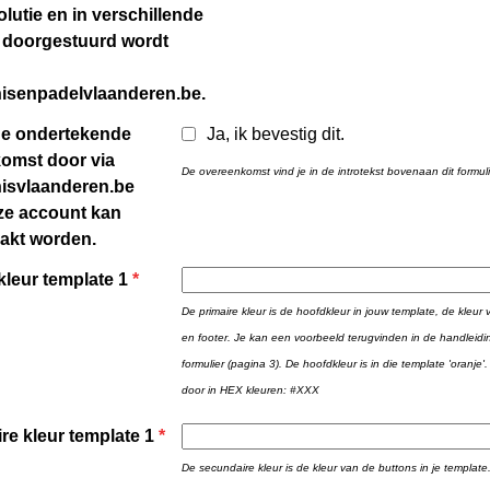
lutie en in verschillende
 doorgestuurd wordt
nisenpadelvlaanderen.be.
 de ondertekende
Ja, ik bevestig dit.
omst door via
De overeenkomst vind je in de introtekst bovenaan dit formuli
nisvlaanderen.be
ze account kan
akt worden.
kleur template 1
*
De primaire kleur is de hoofdkleur in jouw template, de kleur
en footer. Je kan een voorbeeld terugvinden in de handleid
formulier (pagina 3). De hoofdkleur is in die template 'oranje'
door in HEX kleuren: #XXX
re kleur template 1
*
De secundaire kleur is de kleur van de buttons in je template