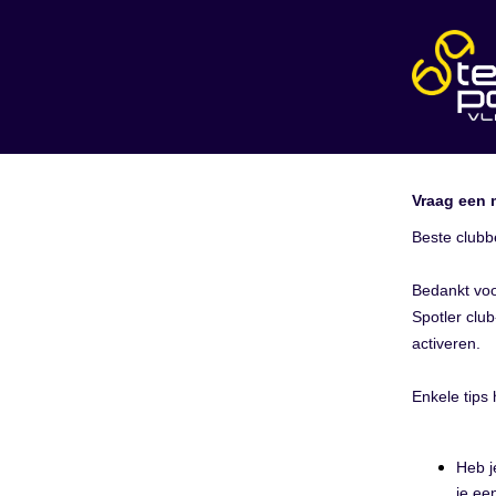
Vraag een 
Beste clubb
Bedankt voo
Spotler clu
activeren.
Enkele tips 
Heb j
je ee