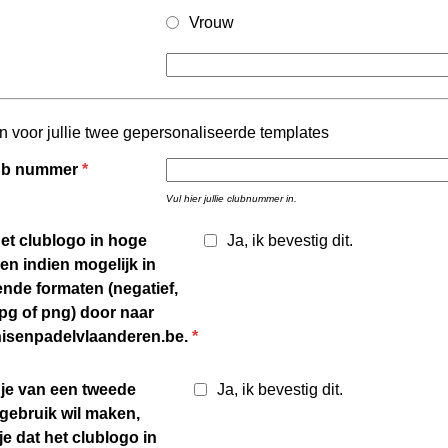
Vrouw
en voor jullie twee gepersonaliseerde templates
ub nummer
*
Vul hier jullie clubnummer in.
het clublogo in hoge
Ja, ik bevestig dit.
 en indien mogelijk in
ende formaten (negatief,
 jpg of png) door naar
nisenpadelvlaanderen.be.
*
je van een tweede
Ja, ik bevestig dit.
gebruik wil maken,
je dat het clublogo in