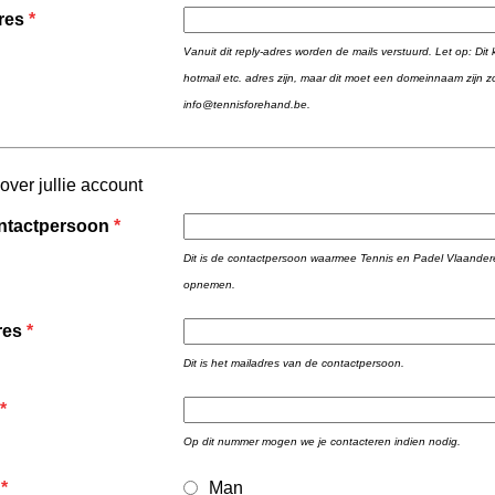
res
*
Vanuit dit reply-adres worden de mails verstuurd. Let op: Dit
hotmail etc. adres zijn, maar dit moet een domeinnaam zijn z
info@tennisforehand.be.
 over jullie account
ntactpersoon
*
Dit is de contactpersoon waarmee Tennis en Padel Vlaander
opnemen.
res
*
Dit is het mailadres van de contactpersoon.
*
Op dit nummer mogen we je contacteren indien nodig.
*
Man