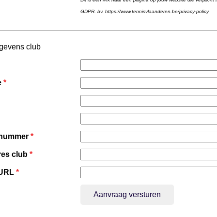
GDPR. bv. https://www.tennisvlaanderen.be/privacy-policy
egevens club
e
*
nnummer
*
res club
*
 URL
*