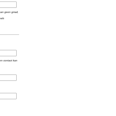
 kan geen gmail,
oals
en contact kan