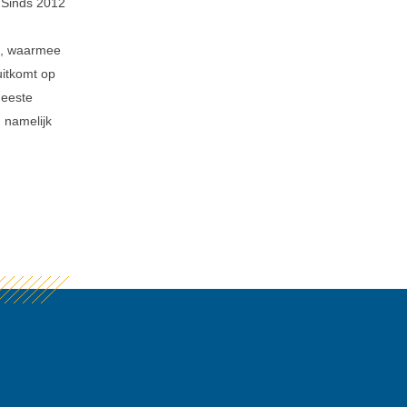
 Sinds 2012
g, waarmee
uitkomt op
meeste
namelijk