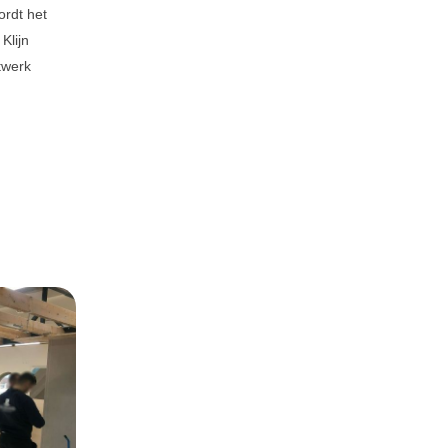
ordt het
Klijn
twerk