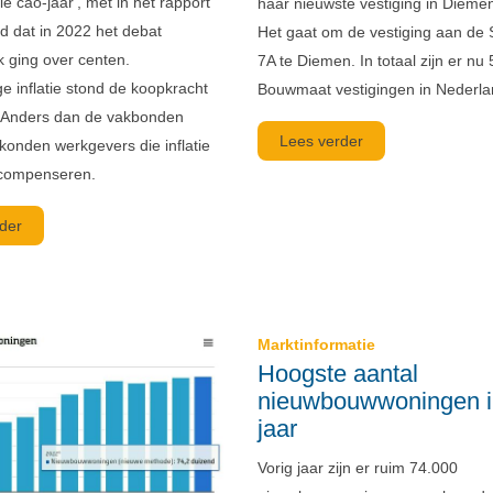
ie cao-jaar', met in het rapport
haar nieuwste vestiging in Diem
 dat in 2022 het debat
Het gaat om de vestiging aan de
k ging over centen.
7A te Diemen. In totaal zijn er nu 
e inflatie stond de koopkracht
Bouwmaat vestigingen in Nederla
. Anders dan de vakbonden
Lees verder
konden werkgevers die inflatie
 compenseren.
der
Marktinformatie
Hoogste aantal
nieuwbouwwoningen i
jaar
Vorig jaar zijn er ruim 74.000