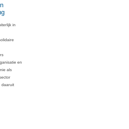
en
ng
erlijk in
olidaire
rs
rganisatie en
ie als
sector
 daaruit