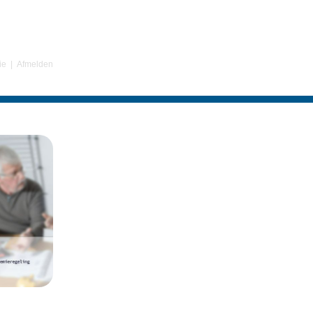
ie
|
Afmelden