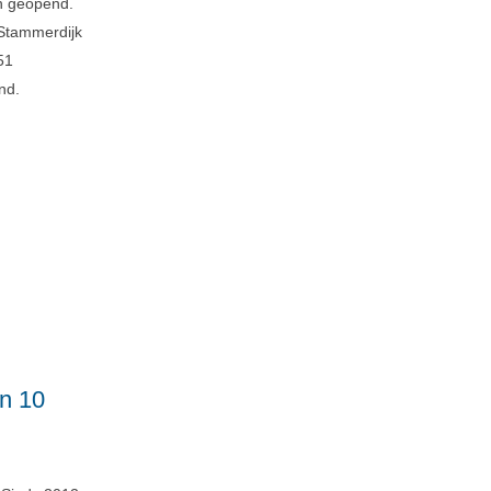
en geopend.
 Stammerdijk
51
nd.
n 10