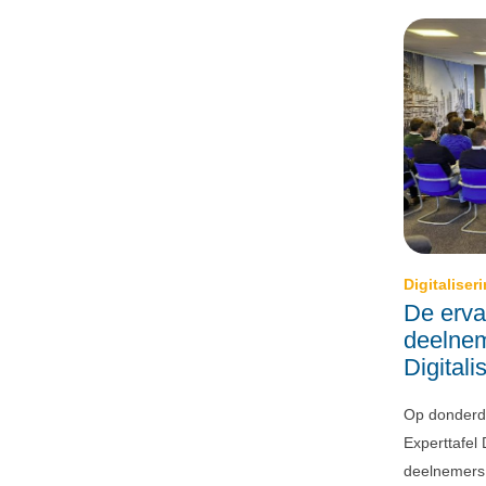
Digitaliser
De erva
deelnem
Digitali
Op donderd
Experttafel 
deelnemers,