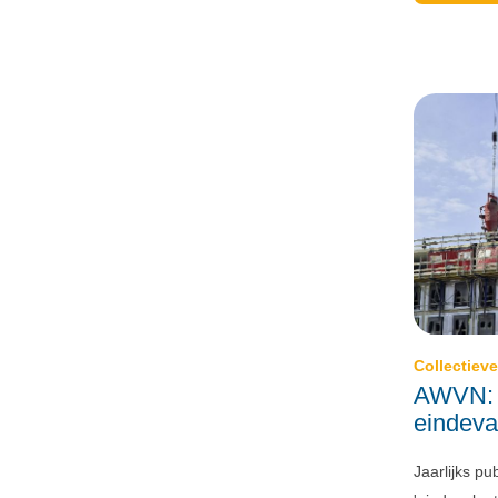
Collectiev
AWVN: 
eindeva
Jaarlijks p