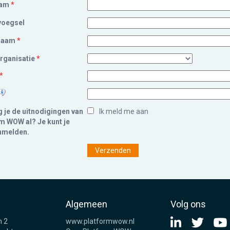
aam
*
voegsel
naam
*
rganisatie
*
*
 je de uitnodigingen van
Ik meld me aan
m WOW al? Je kunt je
nmelden.
Algemeen
Volg ons
n 2
www.platformwow.nl