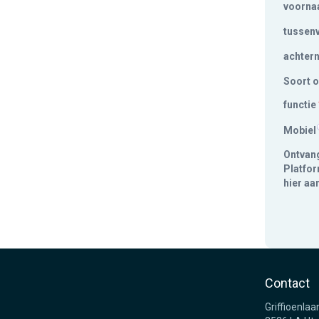
voorn
tussen
achter
Soort o
functie
Mobiel
Ontvang
Platfor
hier aa
Contact
Griffioenlaa