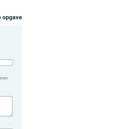
e opgave
uinen