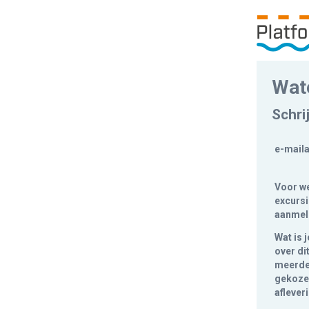
Wat
Schri
e-mail
Voor we
excursie
aanmel
Wat is 
over di
meerde
gekoze
aflever