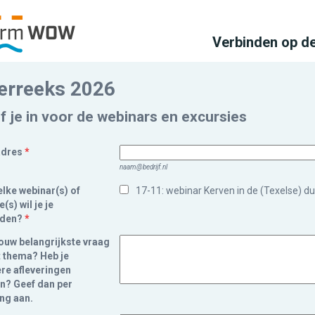
Verbinden op d
erreeks 2026
jf je in voor de webinars en excursies
adres
*
naam@bedrijf.nl
lke webinar(s) of
17-11: webinar Kerven in de (Texelse) d
(s) wil je je
den?
*
jouw belangrijkste vraag
t thema? Heb je
re afleveringen
n? Geef dan per
ing aan.